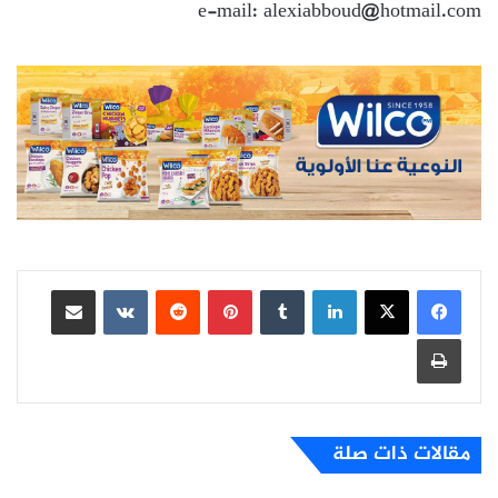
e-mail: alexiabboud@hotmail.com
لينكدإن
بينتيريست
مشاركة عبر البريد
طباعة
مقالات ذات صلة