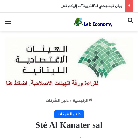
بيان توضيحيّ لـ”التربية”… إليكم تفاصيله
بحث عن
الق
الرئيسية
/
دليل الشركات
دليل الشركات
Sté Al Kanater sal