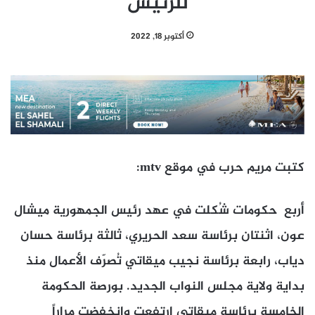
للرئيس
أكتوبر 18, 2022
كتبت مريم حرب في موقع mtv:
أربع حكومات شُكلت في عهد رئيس الجمهورية ميشال
عون، اثنتان برئاسة سعد الحريري، ثالثة برئاسة حسان
دياب، رابعة برئاسة نجيب ميقاتي تُصرّف الأعمال منذ
بداية ولاية مجلس النواب الجديد. بورصة الحكومة
الخامسة برئاسة ميقاتي ارتفعت وانخفضت مراراً