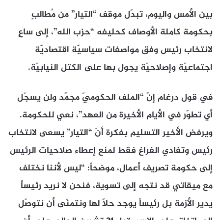
بين الأمس واليوم، تبدّل موقف “التيار” من مُطالبٍ
بحكومة كاملة الأوصاف كحليفه “حزب الله”، إلى ساعٍ
لانتخاب رئيس وفق مواصفات سياسيّة اقتصاديّة
اجتماعيّة وإصلاحيّة يجول بها على الكتل النيابيّة.
في قول درغام إنّ “الملف الحكوميّ مجمّد ولن يسجّل
أي تطوّر في الأيام الأخيرة من العهد”، نعي للحكومة.
ويرفض الأخير التسليم بفكرة أنّ “التيار” يسعى لانتخاب
رئيس وتفادي الفراغ فقط لمنع إعطاء صلاحيات الرئيس
إلى حكومة تصريف أعمال، موضحاً: “ليس لأننا نختلف
مع ميقاتي قد نتجه إلى تسوية، فنحن لا نريد رئيساً
يدير الأزمة بل رئيساً يوجد حلّا لها ونتمنّى أن نتوصّل