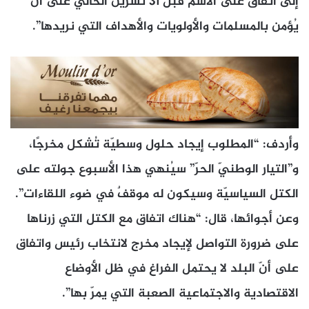
إلى اتفاق على الاسم قبل 31 تشرين الحالي على أن
يُؤمن بالمسلمات والأولويات والأهداف التي نريدها”.
وأردف: “المطلوب إيجاد حلول وسطيّة تُشكل مخرجًا،
و”التيار الوطنيّ الحرّ” سيُنهي هذا الأسبوع جولته على
الكتل السياسيّة وسيكون له موقفٌ في ضوء اللقاءات”.
وعن أجوائها، قال: “هناك اتفاق مع الكتل التي زرناها
على ضرورة التواصل لإيجاد مخرج لانتخاب رئيس واتفاق
على أنّ البلد لا يحتمل الفراغ في ظل الأوضاع
الاقتصادية والاجتماعية الصعبة التي يمرّ بها”.