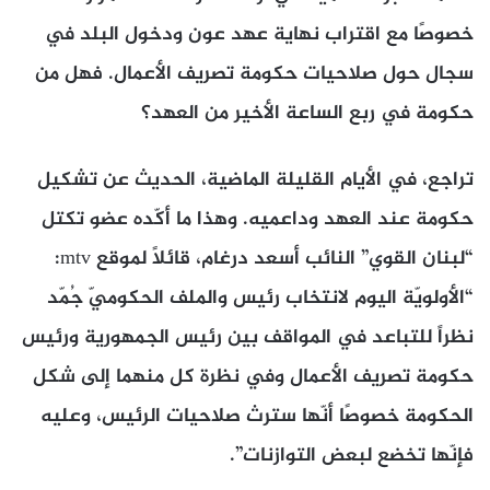
خصوصًا مع اقتراب نهاية عهد عون ودخول البلد في
سجال حول صلاحيات حكومة تصريف الأعمال. فهل من
حكومة في ربع الساعة الأخير من العهد؟
تراجع، في الأيام القليلة الماضية، الحديث عن تشكيل
حكومة عند العهد وداعميه. وهذا ما أكّده عضو تكتل
“لبنان القوي” النائب أسعد درغام، قائلًا لموقع mtv:
“الأولويّة اليوم لانتخاب رئيس والملف الحكوميّ جُمّد
نظراً للتباعد في المواقف بين رئيس الجمهورية ورئيس
حكومة تصريف الأعمال وفي نظرة كل منهما إلى شكل
الحكومة خصوصًا أنّها سترث صلاحيات الرئيس، وعليه
فإنّها تخضع لبعض التوازنات”.