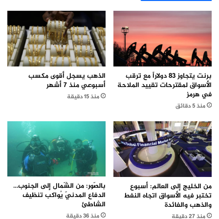
برنت يتجاوز 83 دولاراً مع ترقب
الذهب يسجل أقوى مكسب
الأسواق لمقترحات تقييد الملاحة
أسبوعي منذ 7 أشهر
في هرمز
منذ 15 دقيقة
منذ 5 دقائق
بالصّور: من الشّمال إلى الجنوب…
من الخليج إلى العالم: أسبوع
الدفاع المدنيّ يُواكب تنظيف
تختبر فيه الأسواق اتجاه النفط
الشاطئ
والذهب والفائدة
منذ 36 دقيقة
منذ 27 دقيقة