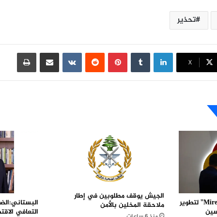
تحذير
لينكدإن
بينتيريست
مشاركة عبر البريد
طباعة
X
الجيش يوقف مطلوبين في إطار
البستاني:الضر
“غوغل كلاود” تدعم “Mirendil” لتطوير
ملاحقة المخلين بالأمن
التعافي الاقت
سين
منذ 6 ساعات