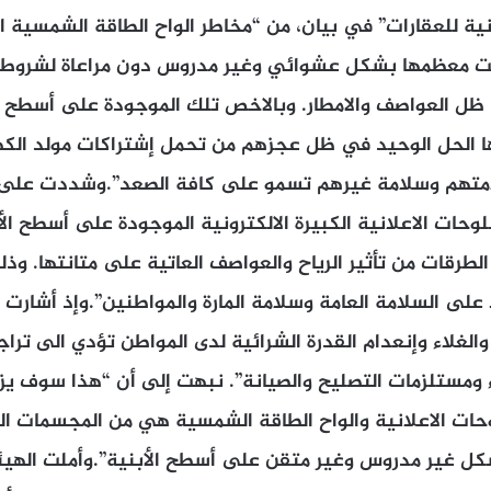
نية للعقارات” في بيان، من “مخاطر الواح الطاقة الشمسية 
بت معظمها بشكل عشوائي وغير مدروس دون مراعاة لشروط و
 ظل العواصف والامطار. وبالاخص تلك الموجودة على أسطح ال
 الحل الوحيد في ظل عجزهم من تحمل إشتراكات مولد الكهرب
لامتهم وسلامة غيرهم تسمو على كافة الصعد”.وشددت على “
لوحات الاعلانية الكبيرة الالكترونية الموجودة على أسطح ال
لطرقات من تأثير الرياح والعواصف العاتية على متانتها. وذ
على السلامة العامة وسلامة المارة والمواطنين”.وإذ أشارت ا
والغلاء وإنعدام القدرة الشرائية لدى المواطن تؤدي الى تراج
 ومستلزمات التصليح والصيانة”. نبهت إلى أن “هذا سوف يزي
حات الاعلانية والواح الطاقة الشمسية هي من المجسمات ال
شكل غير مدروس وغير متقن على أسطح الأبنية”.وأملت الهيئ