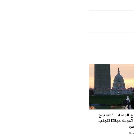
 المعتاد.. “الشيوخ
 تمويلا مؤقتا لتجنب
مي
دة