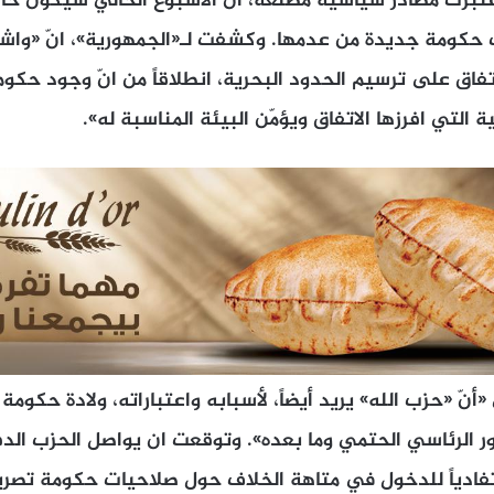
عتبرت مصادر سياسية مطلعة، انّ الاسبوع الحالي سيكون حا
ف حكومة جديدة من عدمها. وكشفت لـ«الجمهورية»، انّ «وا
لاتفاق على ترسيم الحدود البحرية، انطلاقاً من انّ وجود حك
 التي افرزها الاتفاق ويؤمّن البيئة المناسبة له».
«أنّ «حزب الله» يريد أيضاً، لأسبابه واعتباراته، ولادة حكوم
ر الرئاسي الحتمي وما بعده». وتوقعت ان يواصل الحزب الدف