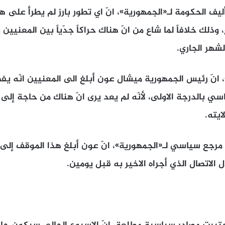
ليف الحكومة لـ«الجمهورية»، انّ اي تطور بارز لم يطرأ على 
وذلك خلافاً لما شاع من انّ هناك حراكاً جدّياً بين المعنيي
انّ رئيس الجمهورية ميشال عون أبلغ الى المعنيين انّه يفض
ئاسي بالدرجة الاولى، لأنّه لم يعد يرى انّ هناك من حاجة إل
ايته.
مرجع سياسي لـ«الجمهورية»، انّ عون أبلغ هذا الموقف إلى
 الاتصال الذي أجراه الاخير به قبل يومين.