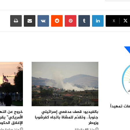
لينكدإن
بينتيريست
مشاركة عبر البريد
طباعة
X
ات تمهيداً
خروج عن النهج
بالفيديو: قصف مدفعي إسرائيلي
الأمريكي” يقر
جنوباً.. وتقدّم للمشاة باتجاه كفرشوبا
الإغلاق الحكو
وزوطر
منذ ساعة واح
منذ 46 دقيقة