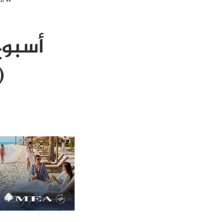
ال
أسبوع
(ا