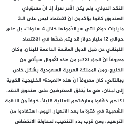
النقد الدولي. ولم يكن الأمر سراً، إذ انّ مسؤولي
الصندوق كانوا يؤكّدون انّ الاعتماد ليس على الـ3
مليارات دولار التي سيقدّمونها خلال 4 سنوات، بل على
حوالى 12 مليار دولار قد يتم ضخّها في الاقتصاد
اللبناني من قِبل الدول المانحة الداعمة للبنان. وكان
معروفاً انّ الجزء الاكبر من هذه الأموال سيأتي من
الخليج، ومن المملكة العربية السعودية بشكل خاص.
وبالتالي، كان معروفاً انّ هذه «العودة» الخليجية القوية
إلى لبنان، هي ما يُقلق المعترضين على صندوق النقد.
لكنهم خفّفوا معارضتهم العلنية قليلاً، خوفاً من النقمة
الشعبية في فترة ما بعد الانهيار. اليوم، استفادوا من
الترسيم، ومن قرب بدء التنقيب، لمحاولة الانقضاض