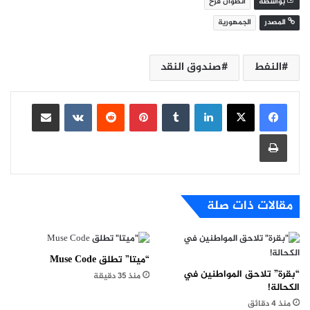
بواسطة
أنطوان فرح
المصدر
الجمهورية
النفط
صندوق النقد
لينكدإن
بينتيريست
مشاركة عبر البريد
طباعة
مقالات ذات صلة
“ميتا” تطلق Muse Code
“بقرة” تلاحق المواطنين في
منذ 35 دقيقة
الكحالة!
منذ 4 دقائق