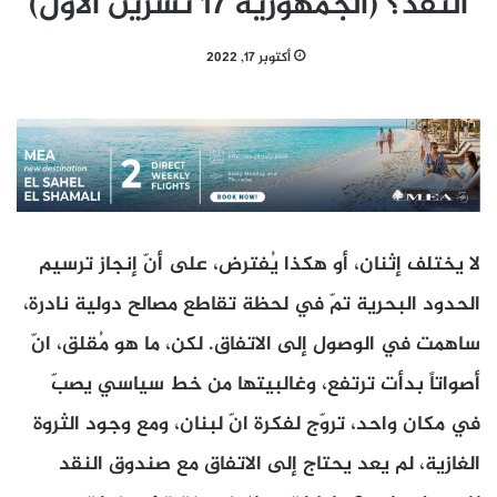
النقد؟ (الجمهورية 17 تشرين الأول)
أكتوبر 17, 2022
لا يختلف إثنان، أو هكذا يُفترض، على أنّ إنجاز ترسيم
الحدود البحرية تمّ في لحظة تقاطع مصالح دولية نادرة،
ساهمت في الوصول إلى الاتفاق. لكن، ما هو مُقلق، انّ
أصواتاً بدأت ترتفع، وغالبيتها من خط سياسي يصبّ
في مكان واحد، تروّج لفكرة انّ لبنان، ومع وجود الثروة
الغازية، لم يعد يحتاج إلى الاتفاق مع صندوق النقد