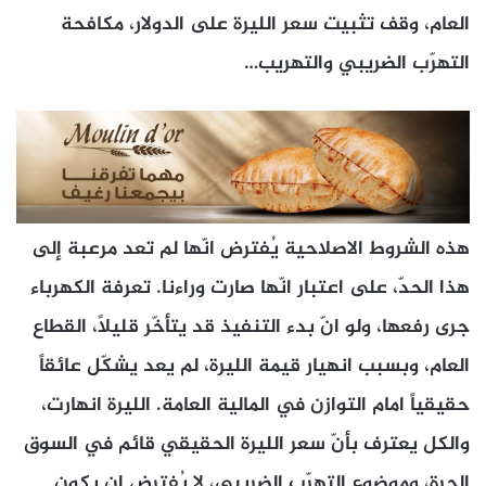
العام، وقف تثبيت سعر الليرة على الدولار، مكافحة
التهرّب الضريبي والتهريب…
هذه الشروط الاصلاحية يُفترض انّها لم تعد مرعبة إلى
هذا الحدّ، على اعتبار انّها صارت وراءنا. تعرفة الكهرباء
جرى رفعها، ولو انّ بدء التنفيذ قد يتأخّر قليلاً، القطاع
العام، وبسبب انهيار قيمة الليرة، لم يعد يشكّل عائقاً
حقيقياً امام التوازن في المالية العامة. الليرة انهارت،
والكل يعترف بأنّ سعر الليرة الحقيقي قائم في السوق
الحرة، وموضوع التهرّب الضريبي، لا يُفترض ان يكون