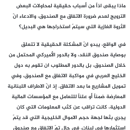
ماذا يبقى اذاً من أسباب حقيقية لمحاولات البعض
الترويج لعدم ضرورة الاتفاق مع الصندوق، والادعاء انّ
الثروة الغازية التي سيتمّ استخراجها هي البديل؟
في الواقع، يبدو انّ المشكلة الحقيقية لا تتعلق
بوصاية صندوق النقد، ولا بالدور الأميركي المحتمل من
خلال الصندوق، بل بالدور المطلوب ان تقوم به دول
الخليج العربي في مواكبة الاتفاق مع الصندوق، وفي
تمويل المشاريع ما بعد الاتفاق. إذ انّ الاطراف اللبنانية
المعارضة ضمناً أو علناً للتعامل مع المؤسسات المالية
الدولية، كانت تراقب عن كثب المعلومات التي كان
يجري بثها لجهة حجم الاموال الخليجية التي قد يتمّ
استثمارها في لبنان، في حال تمّ الاتفاق مع صندوق