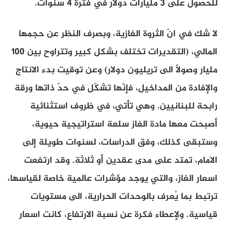
للحصول على 3 مليارات دولار في فترة 4 سنوات.
لا شك في انّ الثروة الغازية، وبصرف النظر عن حجمها
المالي، (التقديرات تختلف بشكل كبير وتتراوح بين 100
مليار وصولاً الى تريليون دولار) وعن توقيت بدء الانتاج
والإفادة من المداخيل، فإنّها تشكّل في حدّ ذاتها ورقة
رابحة للبنانيين. وهي تأتي، في ظروف استثنائية
أصبحت معها مادة الغاز سلعة استراتيجية حيوية،
وستبقى كذلك، وفق الدراسات، لسنوات طويلة إلى
الامام، تمتد على مدى عقدين أو ثلاثة. وقد ارتفعت
اسعار الغاز، والتي يوجد مؤشرات عالمية خاصة لقياسها،
ترتبط بما يُعرف بالوحدات الحرارية، الى مستويات
قياسية. ولإعطاء فكرة عن نسبة الارتفاع، كانت اسعار