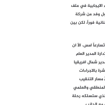
 الايجابية في ملف
ول وفد من شركة
انية فوراً، لكن بين
رعاً امس، الّا ان
رة المدير العام
مدير شمال افريقيا
ة بالاجراءات
ّ مسار التنقيب
 المنطقي والعلمي
 الذي ستسلكه رحلة
 مع الجانب