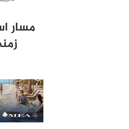
الرئيس
مسار اس
زمني (ا