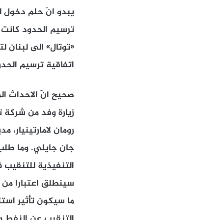
يبدو انّ حلم دخول ل
ترسيم الحدود كانت 
«توتال» الى لبنان لت
اتفاقية ترسيم الحدود 
صحيح انّ الاحداث الم
زيارة وفد من شركة ت
رومان لامارتينيار، م
جان جايلي. وما طلب
التنفيذية للتنقيب في
سينطلق اعتبارا من ا
ما سيكون تأثير استئ
التنقيب عن النفط وم