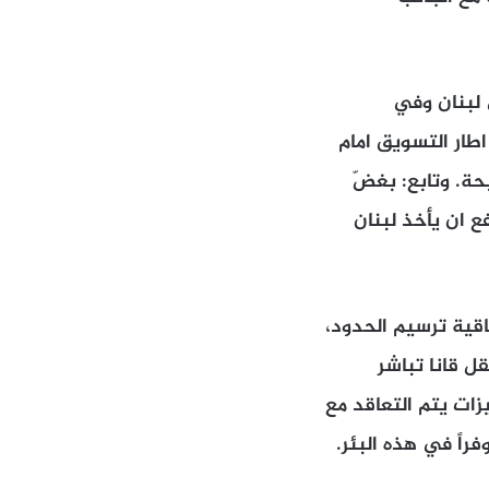
 لبنان وفي
اطار التسويق امام
بحة. وتابع: بغضّ
فيه رابح، إذ ما النفع ان يأخذ لبنان
اقية ترسيم الحدود،
ل قانا تباشر
زات يتم التعاقد مع
راً في هذه البئر.