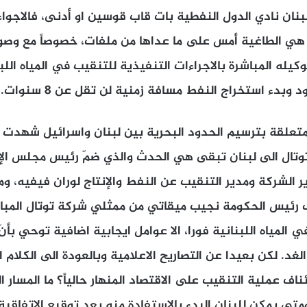
بنان نادي الدول النفطية بات قاب قوسين او أدنى، فالاجواء
هي الطاغية أمس على ما عداها من ملفات، خصوصاً مع وص
وكيله المباشرة بالاجراءات التنفيذية للتنقيب في المياه اللبن
وبدء استخراج النفط مسافة زمنية لن تقل عن 8 سنوات.
تعلقة بترسيم الحدود البحرية بين لبنان واسرائيل شهدت تَسا
وتال الى لبنان تبقى هي الحدث والذي ضمّ رئيس مجلس الإدا
دير الشركة ومدير التنقيب عن النفط والإنتاج لوران فيفيه، و
 رئيس الحكومة نجيب ميقاتي من ممثلي شركة توتال المباشر
 المياه اللبنانية فورا، الا عوامل ايجابية اضافية توحي بأن
لغد. لكن بعيدا عن التصاريح الاعلامية وبالعودة الى الكلام
ناف عملية التنقيب على الاقتصاد المنهار حالياً؟ ما المسار
تى يمكن للبنان البدء بالاستفادة منه بعد توقيع الاتفاقية