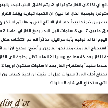
ج اي اذا كان الغاز متوفرا او لا، يتم اغلاق البئر، للبدء بالب
متوفرة ونوعية الغاز، اذا تبين ان الكمية تجارية يؤخذ القرار
حتية ومن ضمنها يبدأ حفر آبار الانتاج التي منها يتم استخراج 
هذه العمل
أ استخراج الغاز منه منذ نحو العامين. وأوضح: صحيح انّ اسر
الامام، بما يعني انه عندما سنبدأ باستخراج الغاز بعد 8 سنو
الغاز. وأوضح زهر اننا نحتاج أقله الى 3 سنوات قبل ان نُثبت ان لدينا 
تحتاج الى 4 او 5 سنوات.