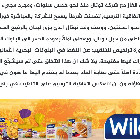
 الغاز مع شركة توتال منذ نحو خمس سنوات، ومجرد مجيء تو
فاقية الترسيم تضمنت شرطاً يسمح للشركة بالمباشرة فوراً 
حو السنتين. ووصف وفد توتال الذي يزور لبنان بالرفيع الم
ي من قبل توتال، ويعطي آمالاً بعودة الحفر الى البلوك 4.
ورة تراخيص للتنقيب عن النفط في البلوكات البحرية الثمانية
اك فيها مفتوحة، ولا شك ان هذا الاتفاق متى تم سيشجّع ا
دة اصلاً حتى نهاية العام بعدما لم يتقدم اليها عارضون في ا
تفاؤله من ان تنعكس اتفاقية الترسيم على التنقيب في بقية