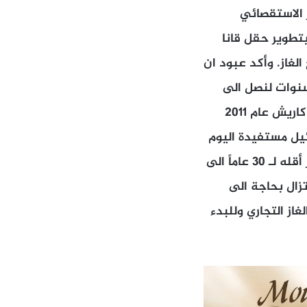
ئر الاستقصائي
 بتطوير حقل قانا
الغاز. وأكد عبود ان
ية ستستغرق ما بين 7 الى 8 سنوات قبل البدء بضَخ الغاز اي امامنا 8 سنوات لنصل الى
وضعية حقل كاريش اليوم اذا لم نواجه بأية عراقيل، مذكّراً انه تم اكتشاف حقل كاريش عام 2011
ائيل مستفيدة اليوم
من حاجة اوروبا الملحة للغاز بعد خلافها مع روسيا الا انها ستظل بحاجة الى الغاز أقله لـ 30 عاماً الى
ات ستكون اوروبا لا تزال بحاجة الى
كميات من الغاز التجاري وللبدء