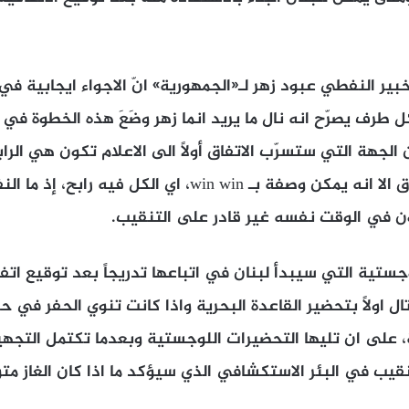
بير النفطي عبود زهر لـ«الجمهورية» انّ الاجواء ايجابية في
 طرف يصرّح انه نال ما يريد انما زهر وضَعَ هذه الخطوة في 
ان الجهة التي ستسرّب الاتفاق أولاً الى الاعلام تكون هي الرا
النظر عن بنود الاتفاق الا انه يمكن وصفة بـ win win، اي الكل 
ن في الوقت نفسه غير قادر على التنقيب.
جستية التي سيبدأ لبنان في اتباعها تدريجاً بعد توقيع اتف
ل اولاً بتحضير القاعدة البحرية واذا كانت تنوي الحفر في حق
، على ان تليها التحضيرات اللوجستية وبعدما تكتمل التجهي
قيب في البئر الاستكشافي الذي سيؤكد ما اذا كان الغاز متوف