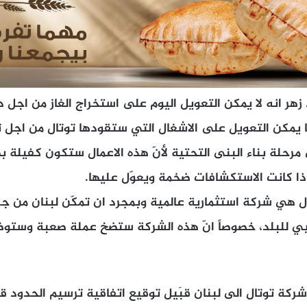
زهر انه لا يمكن التعويل اليوم على استخراج الغاز من اجل د
نما يمكن التعويل على الاشغال التي ستقودها توتال من اجل
مرحلة بناء البنى التحتية لأنّ هذه الاعمال ستكون كفيلة بض
ل هي شركة استثمارية عالمية وبمجرد ان تمكّن لبنان من ج
بي للبلد، خصوصاً انّ هذه الشركة ستضخ عملة صعبة وستوظّ
ة توتال الى لبنان قبَيل توقيع اتفاقية ترسيم الحدود قال