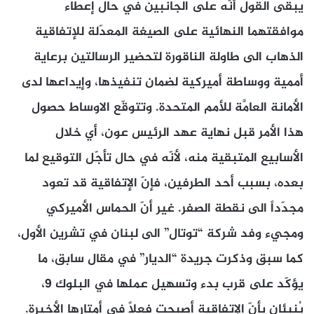
يبقى القول أنّه على الجانبين في حال إعطاء
موافقتهما النهائية على الصيغة المعدّلة للإتفاقية
الذهاب الى طاولة الناقورة لتحضير الرسالتين برعاية
أممية ووساطة أميركية لضمان تنفيذها، وإيداعها لدى
الأمانة العامَّة للأمم المتحدة. وتتوقّع الاوساط حصول
هذا الأمر قبل نهاية عهد الرئيس عون، أي خلال
الأسابيع المتبقية منه، لأنّه في حال تأجّل التوقيع لما
بعده، بسبب أحد الطرفين، فإنّ الإتفاقية قد تعود
مجدّداً الى نقطة الصفر. غير أنّ الحماس الأميركي
ومجيء وفد شركة “توتال” الى لبنان في تشرين الأول،
كما سبق وذكرت جريدة “الديار” في مقال سابق، ما
يؤكّد على قرب بدء وتسهيل عملها في البلوك 9،
يُنبئان بأنّ الإتفاقية أصبحت فعلاً في أمتارها الأخيرة.