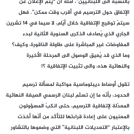
بالنسبة الى اللبنانيين”، آملةً أن “يتمّ الإعلان عن
الإتفاق حول الترسيم في أقرب وقت ممكن”. فهل
سيتمّ توقيع الإتفاقية خلال أيّام، لا سيما في 14 تشرين
الجاري الذي يُصادف الذكرى السنوية الثانية لبدء
المفاوضات غير المباشرة على طاولة الناقورة، وكيف؟
وما الذي قد يُعيق الوصول الى المرحلة الأخيرة
والنهائية هذه، والى تثبيت الإتفاقية ؟!
تقول أوساط ديبلوماسية مواكبة لمسألة ترسيم
الحدود، بأنّه ما إن تسلّم لبنان الرسمي الصيغة النهائية
المعدّلة لإتفاقية الترسيم، حتى انكبّ المسؤولون
المعنيون على إعادة قراءتها للتأكّد من أنّها أخذت
بالإعتبار “التعديلات اللبنانية” التي وضعوها بالتشاور