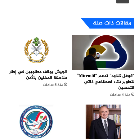
مقالات ذات صلة
الجيش يوقف مطلوبين في إطار
“غوغل كلاود” تدعم “Mirendil”
ملاحقة المخلين بالأمن
لتطوير ذكاء اصطناعي ذاتي
منذ 5 ساعات
التحسين
منذ 4 ساعات