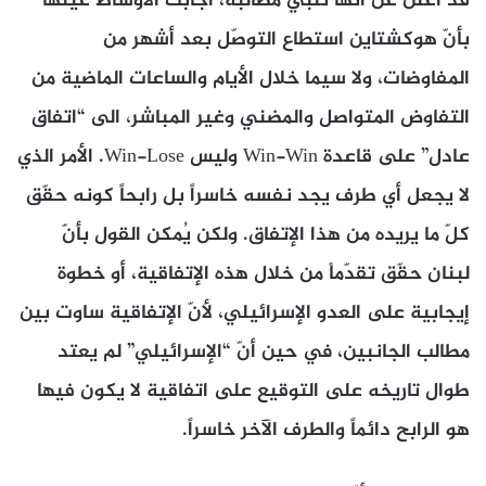
قد أعلن عن أنّها تلبِّي مطالبه، أجابت الأوساط عينها
بأنّ هوكشتاين استطاع التوصّل بعد أشهر من
المفاوضات، ولا سيما خلال الأيام والساعات الماضية من
التفاوض المتواصل والمضني وغير المباشر، الى “اتفاق
عادل” على قاعدة Win-Win وليس Win-Lose. الأمر الذي
لا يجعل أي طرف يجد نفسه خاسراً بل رابحاً كونه حقّق
كلّ ما يريده من هذا الإتفاق. ولكن يُمكن القول بأنّ
لبنان حقّق تقدّماْ من خلال هذه الإتفاقية، أو خطوة
إيجابية على العدو الإسرائيلي، لأنّ الإتفاقية ساوت بين
مطالب الجانبين، في حين أنّ “الإسرائيلي” لم يعتد
طوال تاريخه على التوقيع على اتفاقية لا يكون فيها
هو الرابح دائماً والطرف الآخر خاسراً.