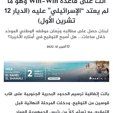
أتت على قاعدة Win-Win وهو ما
لم يعتد “الإسرائيلي” عليه (الديار 12
تشرين الأول)
لبنان حصل على مطالبه ويُعلن موقفه الوطني الموحّد
خلال ساعات... هل أصبح التوقيع في أمتاره الأخيرة؟
أكتوبر 12, 2022
باتت إتفاقية ترسيم الحدود البحرية الجنوبية على قاب
قوسين من التوقيع، ودخلت المرحلة النهائية قبل
التوقيع، مع تسلّم كلّاً من رئيس الجمهورية العماد