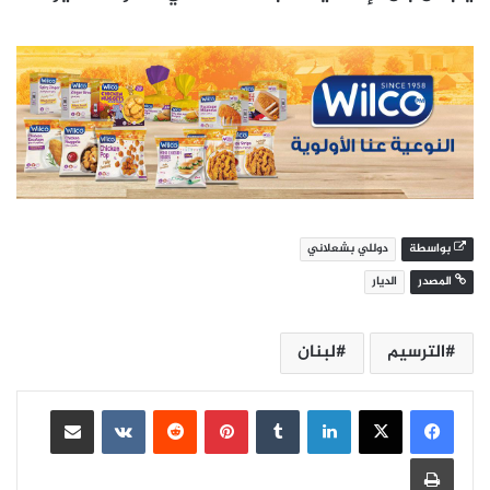
بواسطة
دوللي بشعلاني
المصدر
الديار
الترسيم
لبنان
لينكدإن
بينتيريست
مشاركة عبر البريد
طباعة