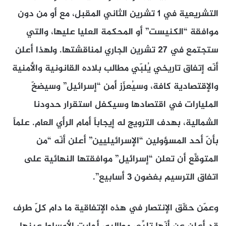
التشريعية في 1 تشرين الثاني المقبل، مع أو من دون
موافقة “الكنيست” أو المحكمة العليا عليها، والتي
ستجتمع في 27 تشرين الجاري لمناقشتها. ولهذا أعلن
أنّه إتفاق تاريخي يُلبّي مطالب بلاده القانونية والأمنية
والإقتصادية كافة، وسيُعزّز أمن “إسرائيل” وسيضخّ
المليارات في اقتصادها وسيكفل استقرار حدودنا
الشمالية، بهدف الترويج له إيجاباً أمام الرأي العام. علماً
بأنّ أحد المسؤولين “الإسرائيليين” أعلن أنّه “من
المتوقَّع أن تعلن “إسرائيل” موافقتها النهائية على
اتفاق الترسيم بغضون 3 أسابيع”.
وعمّن حقّق الإنتصار في هذه الإتفاقية ما دام كلّ طرف