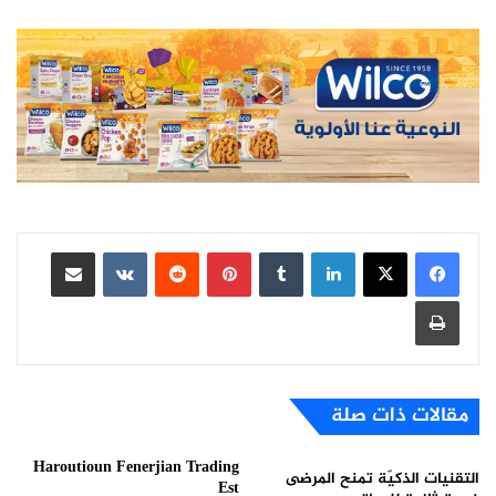
لينكدإن
بينتيريست
مشاركة عبر البريد
طباعة
مقالات ذات صلة
Haroutioun Fenerjian Trading
التقنيات الذكيّة تمنح المرضى
Est