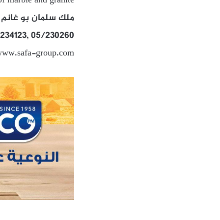
of marble and granite
ملك سلمان بو غانم – 
/234123, 05/230260
 www.safa-group.com