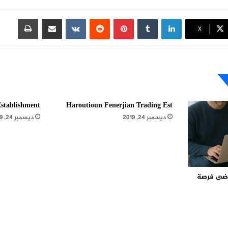
لينكدإن
بينتيريست
مشاركة عبر البريد
طباعة
X
stablishment
Haroutioun Fenerjian Trading Est
ديسمبر 24, 2019
ديسمبر 24, 2019
مرضى فرصة