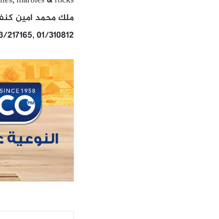
iles, marbles & rocks
ملك محمد امين كنفان
03/217165, 01/310812