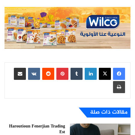
لينكدإن
بينتيريست
مشاركة عبر البريد
طباعة
مقالات ذات صلة
Haroutioun Fenerjian Trading
Est