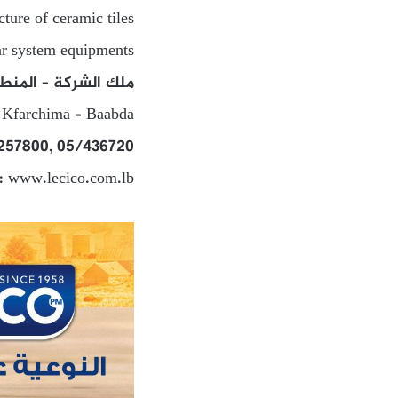
ture of ceramic tiles
lar system equipments
ملك الشركة – المنطق
- Kfarchima – Baabda
/257800, 05/436720
: www.lecico.com.lb