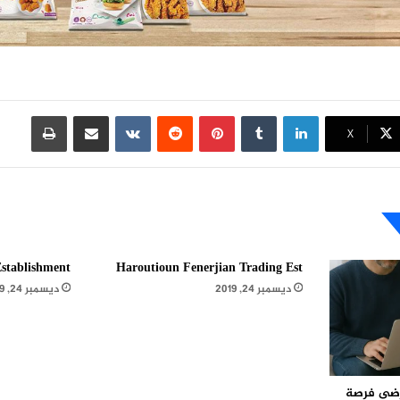
لينكدإن
بينتيريست
مشاركة عبر البريد
طباعة
X
stablishment
Haroutioun Fenerjian Trading Est
ديسمبر 24, 2019
ديسمبر 24, 2019
مرضى فرصة