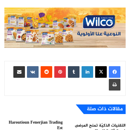
لينكدإن
بينتيريست
مشاركة عبر البريد
طباعة
مقالات ذات صلة
Haroutioun Fenerjian Trading
التقنيات الذكيّة تمنح المرضى
Est