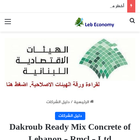
أخطر ما دار داخل غرفة المفاوضات
بحث عن
الق
الرئيسية
/
دليل الشركات
دليل الشركات
Dakroub Ready Mix Concrete of
Lebanon – Rmcl – Ltd