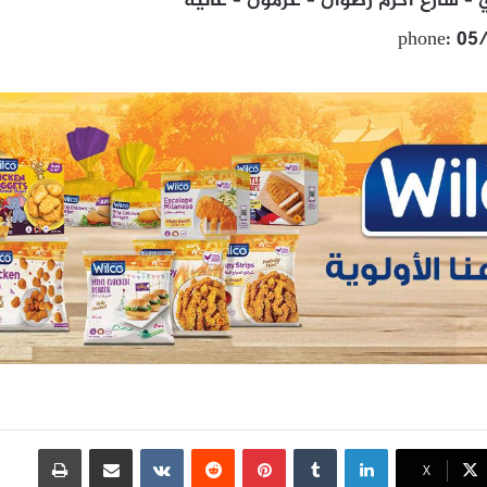
– شارع اكرم رضوان – عرمون – عاليه
phone: 05
لينكدإن
بينتيريست
مشاركة عبر البريد
طباعة
X