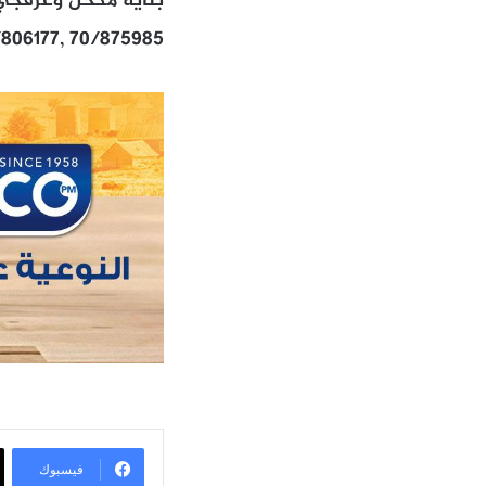
بناية مكحل وعرقجي 
/806177, 70/875985
فيسبوك