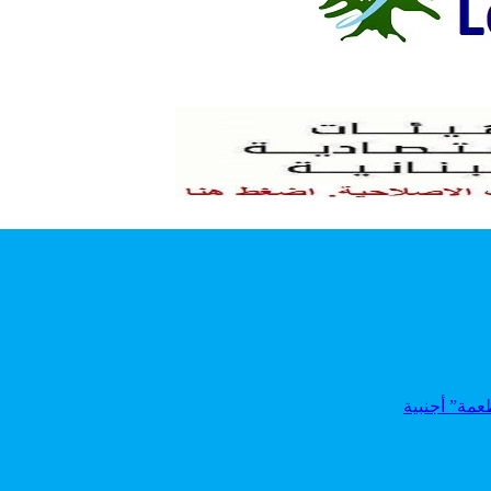
عمة” أجنبية