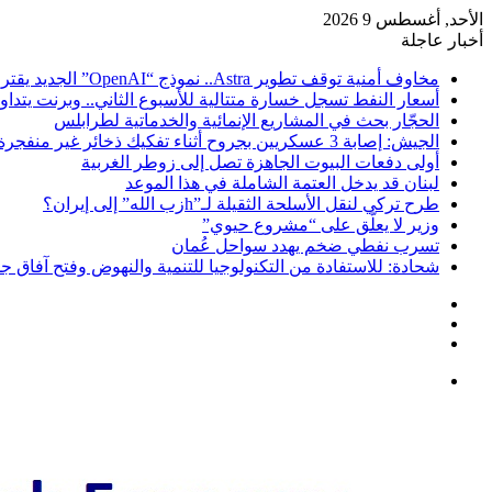
الأحد, أغسطس 9 2026
أخبار عاجلة
مخاوف أمنية توقف تطوير Astra.. نموذج “OpenAI” الجديد يقترب من قدرات خطيرة
أسعار النفط تسجل خسارة متتالية للأسبوع الثاني.. وبرنت يتداول دون 84 
الحجّار بحث في المشاريع الإنمائية والخدماتية لطرابلس
الجيش: إصابة 3 عسكريين بجروح أثناء تفكيك ذخائر غير منفجرة في زوطر الغربية
أولى دفعات البيوت الجاهزة تصل إلى زوطر الغربية
لبنان قد يدخل العتمة الشاملة في هذا الموعد
طرح تركي لنقل الأسلحة الثقيلة لـ”hزب الله” إلى إيران؟
وزير لا يعلّق على “مشروع حيوي”
تسرب نفطي ضخم يهدد سواحل عُمان
شحادة: للاستفادة من التكنولوجيا للتنمية والنهوض وفتح آفاق جد
تسجيل
مقال
الدخول
إضافة
عشوائي
عمود
القائمة
جانبي