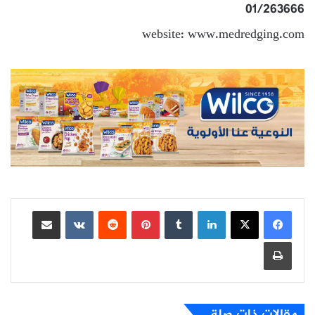
01/263666
website: www.medredging.com
لينكدإن
بينتيريست
مشاركة عبر البريد
طباعة