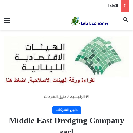
اتحاد النقل الجوي يطالب بإلغاء ضريبة 3% على السلع المستوردة
بحث عن
الق
الرئيسية
/
دليل الشركات
دليل الشركات
Middle East Dredging Company
sarl