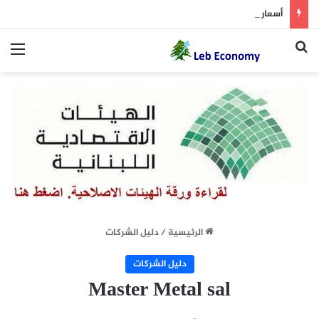
أسعار النفط تسجل خسارة متتالية للأسبوع الثاني.. وبرنت يتداول دون 84 دولاراً
بحث عن
الق
الرئيسية
/
دليل الشركات
دليل الشركات
Master Metal sal