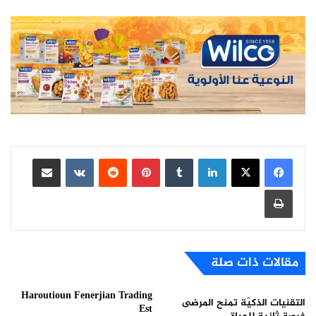
لينكدإن
بينتيريست
مشاركة عبر البريد
طباعة
مقالات ذات صلة
Haroutioun Fenerjian Trading
التقنيات الذكيّة تمنح المرضى
Est