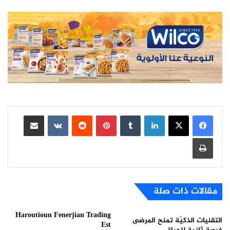
لينكدإن
بينتيريست
مشاركة عبر البريد
طباعة
مقالات ذات صلة
Haroutioun Fenerjian Trading
التقنيات الذكيّة تمنح المرضى
Est