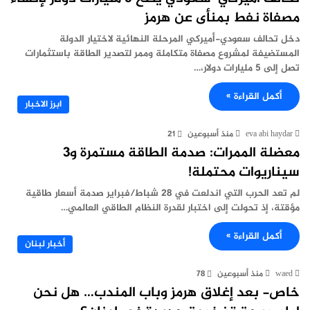
مصفاة نفط بمنأى عن هرمز
دخل تحالف سعودي-أميركي المرحلة النهائية لاختيار الدولة
المستضيفة لمشروع مصفاة متكاملة وممر لتصدير الطاقة باستثمارات
تصل إلى 5 مليارات دولار،…
أكمل القراءة »
ابرز الاخبار
eva abi haydar
منذ أسبوعين
21
معضلة الممرات: صدمة الطاقة مستمرة و3
سيناريوات محتملة!
لم تعد الحرب التي اندلعت في 28 شباط/فبراير صدمة أسعار طاقية
مؤقتة، إذ تحولت إلى اختبار لقدرة النظام الطاقي العالمي…
أكمل القراءة »
أخبار لبنان
waed
منذ أسبوعين
78
خاص- بعد إغلاق هرمز وباب المندب… هل نحن