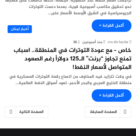
تراجعت أسعار النفط عند التسوية، الجمعة، لكنها حافظت على مسارها
نحو تحقيق مكاسب أسبوعية قوية، بعدما دعمت التوترات
الجيوسياسية في الشرق الأوسط الأسعار على…
أكمل القراءة »
أخبار لبنان
eva abi haydar
منذ أسبوعين
36
خاص – مع عودة التوترات في المنطقة.. اسباب
تمنع تجاوز “برنت” الـ125 دولاراً رغم الصعود
المتواصل لأسعار النفط!
في وقت تتزايد فيه المخاوف من اتساع رقعة التوترات العسكرية في
منطقة الخليج العربي والبحر الأحمر، تعود أسواق النفط العالمية…
أكمل القراءة »
الصفحة السابقة
الصفحة التالية