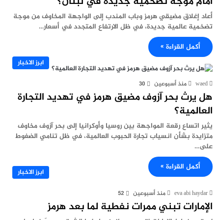
امام موجة تضخمية جديدة في لبنان؟
أعاد إغلاق مضيقي هرمز وباب المندب إلى الواجهة المخاوف من موجة
تضخمية عالمية جديدة، في ظل الارتفاع المتجدد في أسعار…
أكمل القراءة »
ابرز الاخبار
waed
منذ أسبوعين
30
هل يرث بحر آزوف مضيق هرمز في تهديد التجارة
العالمية؟
يثير اتساع رقعة المواجهة بين روسيا وأوكرانيا إلى بحر آزوف مخاوف
متزايدة بشأن انسياب تجارة الحبوب العالمية، في ظل تنامي الضغوط
على…
أكمل القراءة »
ابرز الاخبار
eva abi haydar
منذ أسبوعين
52
الإمارات تبني ممرات نفطية لما بعد هرمز