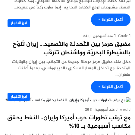
لم تعد خطط الإمارات لتوسيع موانئ ساحلها الشرقي، ومدّ خطوط
النفط، مشروعات لرفع الكفاءة التجارية، إنما صارت ركناً في عقيدة…
أكمل القراءة »
ابرز الاخبار
Carole
منذ أسبوعين
24
مضيق هرمز بين التّهدئة والتّصعيد… إيران تُلوّح
بالسّيطرة البحريّة وواشنطن تترقّب
دخل ملف مضيق هرمز مرحلة جديدة من التجاذب بين إيران والولايات
المتحدة، مع تداخل المسار العسكري بالديبلوماسي، بعدما أعلنت
طهران…
أكمل القراءة »
ابرز الاخبار
waed
منذ أسبوعين
20
مع ترقب تطورات حرب أميركا وإيران.. النفط يحقق
مكاسب أسبوعية بـ 10%