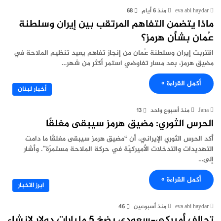
eva abi haydar
منذ 6 أيام
68
ماذا يتضمن التفاهم المرتقب بين إيران وسلطنة
عُمان بشأن هرمز؟
اقتربت إيران وسلطنة عُمان من إنجاز تفاهم يعيد تنظيم الملاحة في
مضيق هرمز، بعد مسار تفاوضي استمر أكثر من شهر…
أكمل القراءة »
أخبار لبنان
Jana
منذ أسبوع واحد
13
الحرس الثوري: مضيق هرمز سيبقى مغلقًا
أكد الحرس الثوري الإيراني، أن “مضيق هرمز سيبقى مغلقًا ما دامت
التهديدات والتدخلات الأميركيّة في حركة الملاحة مستمرّة”. وأشار
إلى…
أكمل القراءة »
ابرز الاخبار
eva abi haydar
منذ أسبوعين
46
تحالف أميركي-سعودي يضخ 5 مليارات دولار لإنشاء