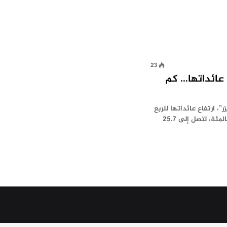
23
 عائداتها… كم
”، ارتفاع عائداتها للربع
الأول من العام الحالي، بنسبة 77 بالمئة، لتصل إلى 25.7