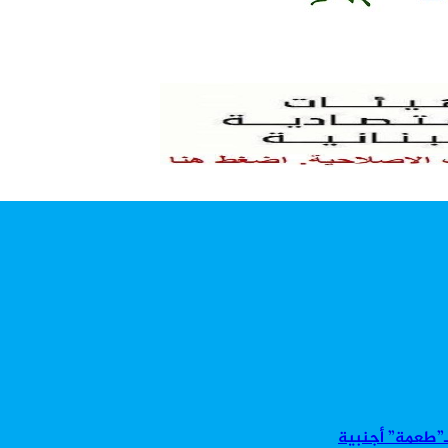
بـ”طعمة” أجنبية