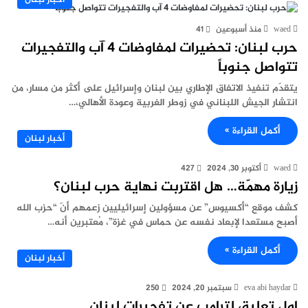
أخبار لبنان
waed
منذ أسبوعين
41
حرب لبنان: تحضيرات لمفاوضات 4 آب والتفجيرات
تتواصل جنوباً
يتقدّم تنفيذ الاتفاق الإطاري بين لبنان وإسرائيل على أكثر من مسار، من
انتشار الجيش اللبناني في زوطر الغربية وعودة الأهالي،…
أكمل القراءة »
أخبار لبنان
waed
أكتوبر 30, 2024
427
زيارة مهمّة… هل اقتربت نهاية حرب لبنان؟
كشف موقع “أكسيوس” عن مسؤولين إسرائيليين زعمهم أنّ “حزب الله
أصبح مستعدا لإبعاد نفسه عن حماس في غزة”، مُعتبرين أنه…
أكمل القراءة »
أخبار لبنان
eva abi haydar
سبتمبر 20, 2024
250
اول تعليق لترامب عن تفجيرات لبنان