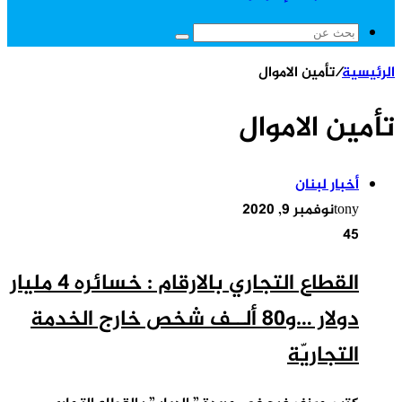
بحث
عن
الرئيسية
/
تأمين الاموال
تأمين الاموال
أخبار لبنان
tony
نوفمبر 9, 2020
45
القطاع التجاري بالارقام : خسائره 4 مليار
دولار …و80 ألــف شخص خارج الخدمة
التجاريّة