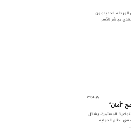
 المرحلة الجديدة من
مج دعم نقدي مباشر للأسر
2٬134
ج “أمان”
تماعية المستمرة، يشكّل
ة في نظام الحماية
…