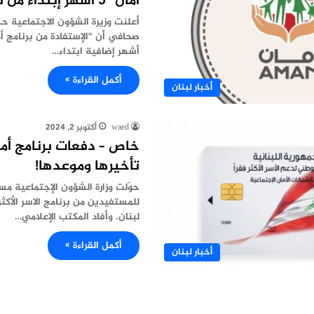
أمان” 5 أشهر إبتداءً من نهاية آذار
أعلنت وزيرة الشؤون الاجتماعية حن
صحافي أن “الإستفادة من برنامج أ
أشهر إضافية ابتداء…
أكمل القراءة »
أخبار لبنان
waed
أكتوبر 2, 2024
خاص – دفعات برنامج أما
تأخيرها وموعدها!
حوّلت وزارة الشؤون الإجتماعية مس
للمستفيدين من برنامج الاسر الأكث
لبنان. وأفاد المكتب الإعلامي…
أكمل القراءة »
أخبار لبنان