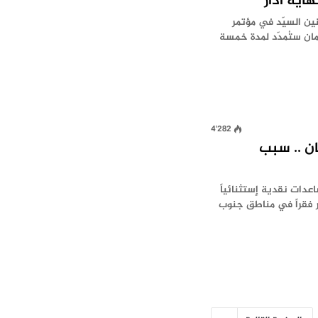
ين السيّد في مؤتمر
مان ستُمدّد لمدة خمسة
4٬282
ن .. سبب
اعدات نقدية إستثنائياً
ر فقراً في مناطق جنوب