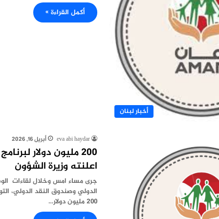
أكمل القراءة »
أخبار لبنان
eva abi haydar
أبريل 16, 2026
200 مليون دولار لبرنام
اعلنته وزيرة الشؤون
جرى مساء امس وخلال لقاءات الوفد
الدولي وصندوق النقد الدولي، ال
٢٠٠ مليون دولار…