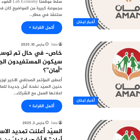
سلط موقعنا my
مجموعة كبيرة من المواضيع كان في
ستنفّذ في مطار…
أخبار لبنان
أكمل القراءة »
Jana
مارس 10, 2025
خاص- في حال تم توسيع
سيكون المستفيدون الجد
“أمان”؟
أعطى المؤتمر الصحافي الاخير لوزير
حنين السيّد نفحة أمل جديدة للعائل
اعلانها العمل مع الشركاء…
أخبار لبنان
أكمل القراءة »
Jana
مارس 3, 2025
السيّد أعلنت تمديد الاس