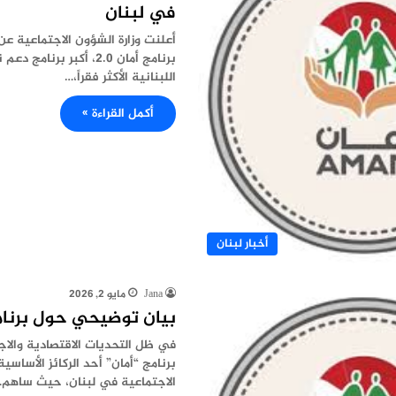
في لبنان
أعلنت وزارة الشؤون الاجتماعية عن
برنامج أمان 2.0، أكبر برنا
اللبنانية الأكثر فقراً،…
أكمل القراءة »
أخبار لبنان
Jana
مايو 2, 2026
بيان توضيحي حول برنام
في ظل التحديات الاقتصادية والاج
برنامج “أمان” أحد الركائز الأساسي
الاجتماعية في لبنان، حيث ساهم