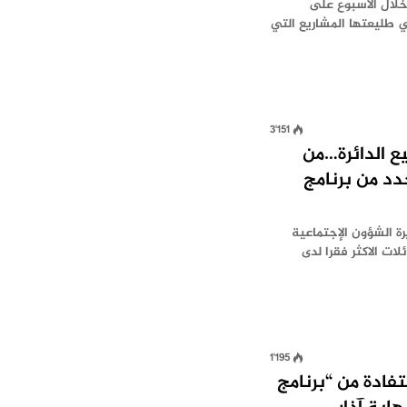
Leb Econo الضوء خلال الأسبوع على
 طليعتها المشاريع التي
3٬151
 الدائرة…من
د من برنامج
ة الشؤون الإجتماعية
ات الاكثر فقرا لدى
1٬195
تفادة من “برنامج