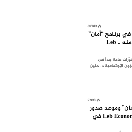
30٬819
في برنامج “أمان”
وشطب غير المستحقين منه .. Leb
Leb Econom عن تطوّرات هامة جداً في
ؤون الإجتماعية د. حنين
2٬998
مان” وموعد صدور
فئة الـ500 الف ليرة .. Leb Economy في