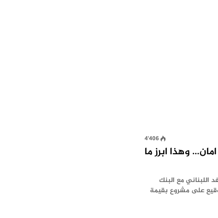
4٬406
ج امان… وهذا ابرز ما
 اللبناني مع البنك
توقيع على مشروع بقيمة