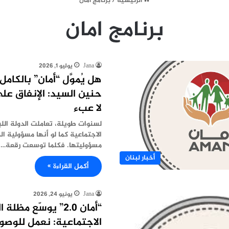
الرئيسية
/
برنامج امان
برنامج امان
Jana
يوليو 1, 2026
هل يُموَّل “أمان” بالكامل
حنين السيد: الإنفاق على
لا عبء
لسنوات طويلة، تعاملت الدولة اللب
الاجتماعية كما لو أنها مسؤولية ال
مسؤوليتها. فكلما توسعت رقعة…
أخبار لبنان
أكمل القراءة »
Jana
يونيو 24, 2026
“أمان 2.0” يوسّع م
الاجتماعية: نعمل للوصو