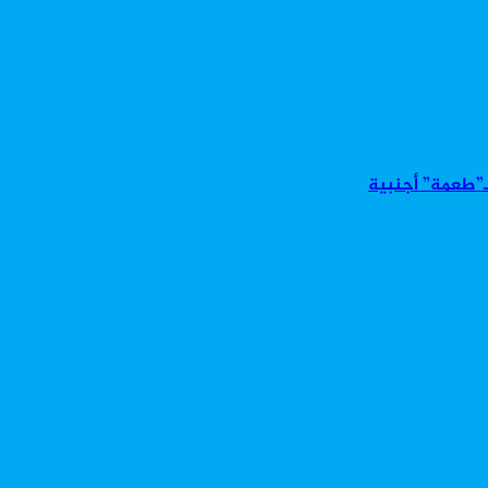
بـ”طعمة” أجنبية