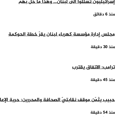
إسرائيليّون تسلّلوا الى لبنان… وهذا ما حلّ بهم
منذ 6 دقائق
مجلس إدارة مؤسسة كهرباء لبنان يقرّ خطة الحوكمة
منذ 30 دقيقة
ترامب: الاتفاق يقترب
منذ 45 دقيقة
حبيب يثمّن موقف نقابتيّ الصحافة والمحررين: حرية الإعل
منذ 54 دقيقة