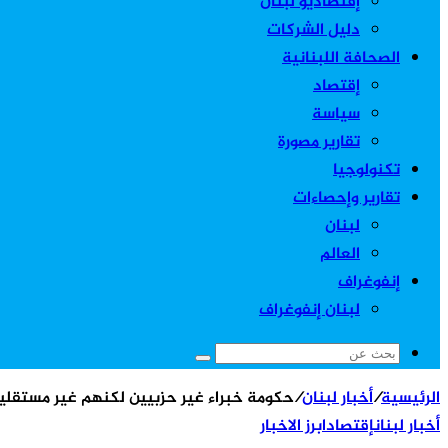
إقتصاديو لبنان
دليل الشركات
الصحافة اللبنانية
إقتصاد
سياسة
تقارير مصورة
تكنولوجيا
تقارير وإحصاءات
لبنان
العالم
إنفوغراف
لبنان إنفوغراف
بحث
عن
الرئيسية
/
أخبار لبنان
/
حكومة خبراء غير حزبيين لكنهم غير مستقلين
أخبار لبنان
إقتصاد
ابرز الاخبار