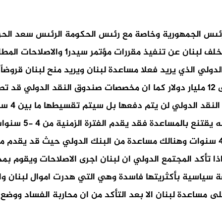
رئىس الجمهورية وخاصة مع رئىس الحكومة الرئىس سعد الحري
التزم بها لبنان في مؤتمر سيدر1، ومضت س
لنقد الدولي الذي يريد فعلا مساعدة لبنان ويريد منح لبنان قر
مليار دولار في فترة زمنية اذا ارتاح للوضع اللبناني بين 3 و4 سنوات وهنالك مساعدة من 
يار دولار الى 5 مليارات دولار هذا اذا تأكد المجتمع الدولي ان لبنان اجرى ا
بقة سياسية بأكثريتها فاسدة وهي التي هدرت اموال لبنان و
لدولي على مساعدة لبنان الا بعد التأكد من ان محاربة الفساد 