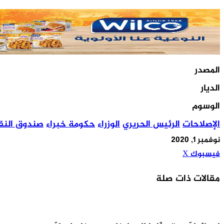
المصدر
الديار
الوسوم
الإصلاحات
الرئيس الحريري
الوزراء
حكومة خبراء
صندوق النق
نوفمبر 1, 2020
طباعة
مشاركة
لينكدإن
بينتيريست
فيسبوك
X
عبر
مقالات ذات صلة
البريد