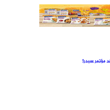
د
مؤتمر سيدر1