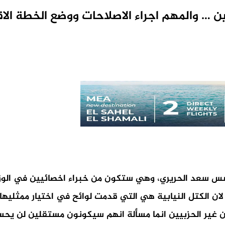
 … والمهم اجراء الاصلاحات ووضع الخطة الا
ىس سعد الحريري، وهي ستكون من خبراء اخصائيين في الوزار
ن الكتل النيابية هي التي قدمت لوائح في اختيار ممثليها
غير الحزبيين انما مسألة انهم سيكونون مستقلين لن يحسم