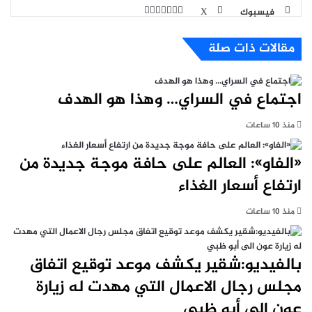
طباعة
مشاركة
لينكدإن
بينتيريست
فيسبوك
X
عبر
البريد
مقالات ذات صلة
اجتماع في السراي… وهذا هو الهدف
منذ 10 ساعات
«الفاو»: العالم على حافة موجة جديدة من
ارتفاع أسعار الغذاء
منذ 10 ساعات
بالفيديو:شقير يكشف موعد توقيع اتفاق
مجلس رجال الاعمال التي مهدت له زيارة
عون الى أبو ظبي