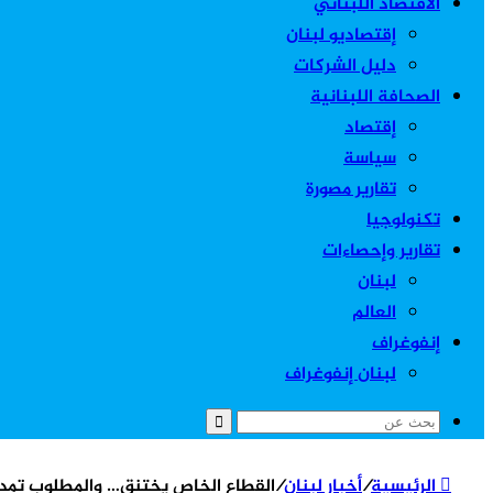
الاقتصاد اللبناني
إقتصاديو لبنان
دليل الشركات
الصحافة اللبنانية
إقتصاد
سياسة
تقارير مصورة
تكنولوجيا
تقارير وإحصاءات
لبنان
العالم
إنفوغراف
لبنان إنفوغراف
بحث
عن
الرئيسية
/
أخبار لبنان
/
القطاع الخاص يختنق… والمطلوب تمديد المهل