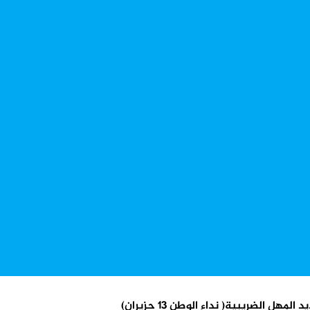
 الضريبية( نداء الوطن 13 حزيران)