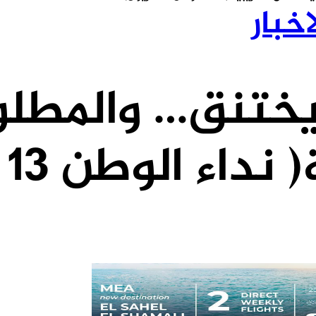
اخبار
يختنق… والمطل
 الوطن 13 حزيران)