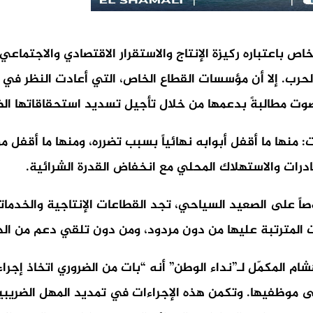
خاص باعتباره ركيزة الإنتاج والاستقرار الاقتصادي والاجتماعي
50% من إيراداتها بسبب الحرب. إلا أن مؤسسات القطاع الخاص، التي أعادت
لصوت مطالبةً بدعمها من خلال تأجيل تسديد استحقاقاتها ال
منها ما أقفل أبوابه نهائياً بسبب تضرره، ومنها ما أقفل م
درات والاستهلاك المحلي مع انخفاض القدرة الشرائية.
صوصاً على الصعيد السياحي، تجد القطاعات الإنتاجية والخدم
 المترتبة عليها من دون مردود، ومن دون تلقي دعم من الد
شام المكمّل لـ”نداء الوطن” أنه “بات من الضروري اتخاذ إج
لى موظفيها. وتكمن هذه الإجراءات في تمديد المهل الضريبي