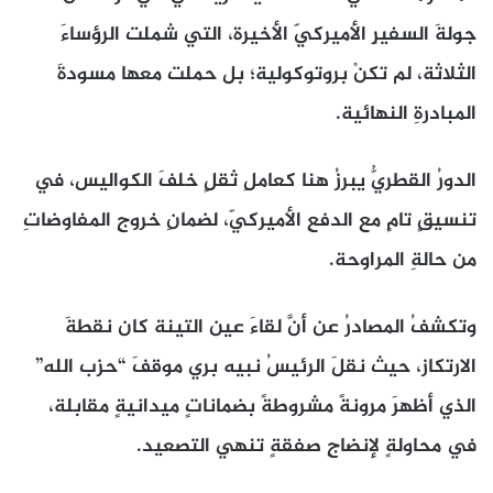
جولةَ السفيرِ الأميركيّ الأخيرة، التي شملت الرؤساءَ
الثلاثة، لم تكنْ بروتوكولية؛ بل حملت معها مسودةَ
المبادرةِ النهائية.
الدورُ القطريُّ يبرزُ هنا كعاملِ ثقلٍ خلفَ الكواليس، في
تنسيقٍ تامٍ مع الدفعِ الأميركيّ، لضمانِ خروجِ المفاوضاتِ
من حالةِ المراوحة.
وتكشفُ المصادرُ عن أنَّ لقاءَ عين التينة كان نقطةَ
الارتكاز، حيث نقلَ الرئيسُ نبيه بري موقفَ “حزب الله”
الذي أظهرَ مرونةً مشروطةً بضماناتٍ ميدانيةٍ مقابلة،
في محاولةٍ لإنضاجِ صفقةٍ تنهي التصعيد.