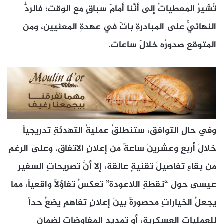
تُشيرُ المعطياتُ إلى أنَّنا أمامَ سباقٍ مع الوقت؛ فالردُّ
النهائيُّ على المبادرةِ باتَ في عهدةِ المعنيين، ومن
المتوقعِ صدورُه خلالَ ساعات.
وفي حالِ التوافق، ستنطلقُ عمليةُ التهدئةِ تدريجياً
خلالَ أربعٍ وعشرينَ ساعةً من إعلانِ الاتفاق. وعلى الرغمِ
من بقاءِ تفاصيلَ تقنيةٍ عالقة، إلا أنَّ تصريحاتِ السفيرِ
عيسى حول “نقطةِ اللاعودة” تعكسُ تفاؤلاً واقعياً، مما
يجعلُ الخياراتِ محصورةً بينَ إعلانِ تفاهمٍ يضعُ حداً
للعملياتِ العسكرية، أو تمديدِ المفاوضاتِ لضمانِ