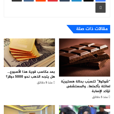
طباعة
مقالات ذات صلة
بعد مكاسب قوية هذا الأسبوع…
هل يتجه الذهب نحو 5000 دولار؟
“شوكولا” تتسبّب بحالة هستيريّة
منذ 9 دقائق
لعائلة بأكملها.. والمستشفى
تؤكد الإصابة
منذ 5 دقائق