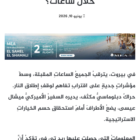
خلال ساعات؟
يونيو 10, 2026
في بيروت، يترقبُ الجميعُ الساعاتِ المقبلة، وسطَ
مؤشراتٍ جديةٍ على اقترابِ تفاهمٍ لوقفِ إطلاقِ النار.
حراكٌ دبلوماسيٌّ مكثف، يديره السفيرُ الأميركيُّ ميشال
عيسى، يضعُ الأطرافَ أمامَ استحقاقِ حسمِ الخياراتِ
الاستراتيجية.
المعلوماتُ التي حصلت عليها ريد تي في تؤكدُ أنَّ