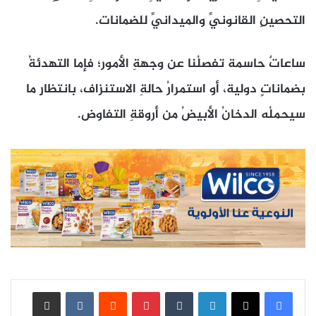
التحصينِ القانونيِّ والميدانيِّ للضمانات.
ساعاتٌ حاسمة تفصلُنا عن وجهةِ الأمور؛ فإما التهدئةُ
بضماناتٍ دولية، أو استمرارُ حالةِ الاستنزاف، بانتظارِ ما
سيحملُه الدخانُ الأبيضُ من أروقةِ التفاوض.
لينكدإن
بينتيريست
مشاركة عبر البريد