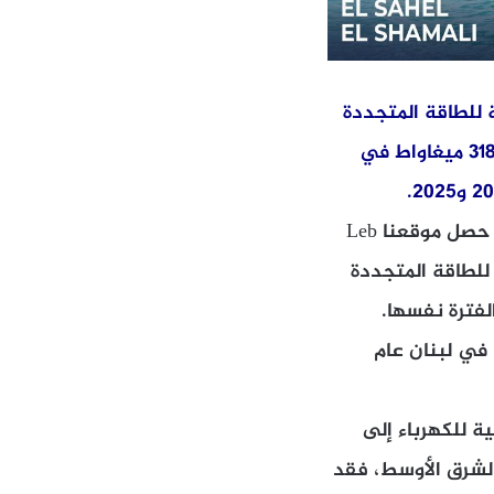
لي القدرة المركبة للطاقة المتجددة
في لبنان بلغ 1,797 ميغاواط عام 2025، مقارنة بـ 1,373 ميغاواط في عام 2024 و318 ميغاواط في
ووفق التقرير الوارد في النشرة الاسبوعية لبنك بيبلوس Lebanon this week وقد حصل موقعنا Leb
 للطاقة المتجددة
وى العالم خلال الفترة نفسها.
درة الكهربائية في لبنان عام
ة للكهرباء إلى
30.8% عام 2016. أما في منطقة الشرق الأوسط، فقد