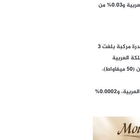
واستحوذ لبنان على 17.1% من إجمالي القدرة الإنتاجية للغاز الحيوي في الدول العربية و0.03% من
أما في مجال طاقة الرياح، فقد جاء لبنان في المرتبة السابعة عربياً عام 2025 بقدرة مركبة بلغت 3
أردن (631 ميغاواط)، والمملكة العربية
السعودية (400 ميغاواط)، والإمارات العربية المتحدة (110 ميغاواط)، وسلطنة عمان (50 ميغاواط)،
وبلغت حصة لبنان 0.2% من إجمالي القدرة المركبة لطاقة الرياح في الاقتصادات العربية، و0.0002%