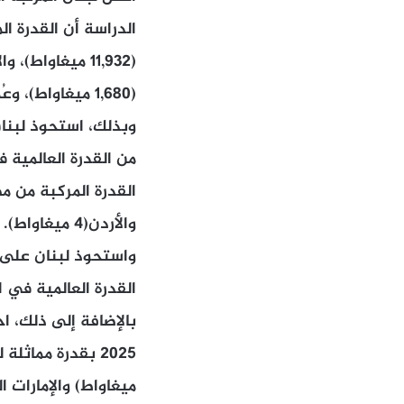
الدراسة أن القدرة ا
(1,680 ميغاواط)، وعُمان (1,672 ميغاواط) من بين 12 دولة عربية تتوفر عنها بيانات.
والأردن(4 ميغاواط). فيما حلّ خلف العراق( 1,797 ميغاواط) وسوريا ( 1,545 ميغاواط).
القدرة العالمية في ا
بالإضافة إلى ذلك، اح
ميغاواط) والإمارات العربية 