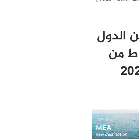
ول العربية… لبنان ينتج 1797 ميغاواط من الطاقة النظيفة بنهاية عام
ن الدول
 1797 ميغاواط من