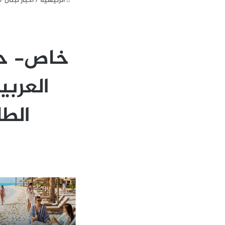
الرئيسية
/
أخبار لبنان
/
خاص- حلّ
الطا