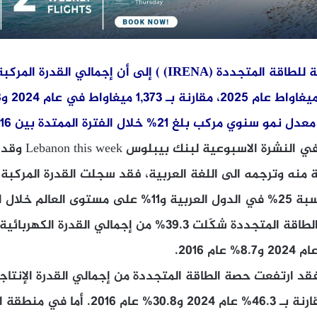
أشارت الوكالة الدولية للطاقة المتجددة (IRENA) ) إلى أن إجما
 نسخة منه وترجمه الى اللغة العربية، فقد سجلت القدرة المركبة
نمواً سنوياً مركباً بنسبة 25% في الدول العربية و11% على مست
وأوضحت الوكالة أن الطاقة المتجددة شكّلت 39.3% من إجمالي الق
 ارتفعت حصة الطاقة المتجددة من إجمالي القدرة الإنتاجي
49.4% عام 2025، مقارنة بـ 46.3% عام 2024 و