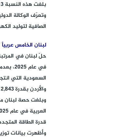
بلغت هذه النسبة 14.3% عام 2025 مقابل 11.7% عام 2024 و5.5% عام 2016.
وتعرّف الوكالة الدول
الصافية لتوليد الك
لبنان الخامس عربياً
والأردن بقدرة 2,843 ميغاواط وذلك من بين 12 دولة عربية تتوفر عنها بيانات.
قدرة الطاقة المتجددة 
وأظهرت بيانات توزيع