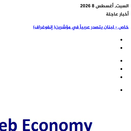
السبت, أغسطس 8 2026
أخبار عاجلة
خاص – لبنان يتصدر عربياً في مؤشرين( إنفوغراف)
تسجيل
مقال
الدخول
إضافة
عشوائي
عمود
القائمة
جانبي