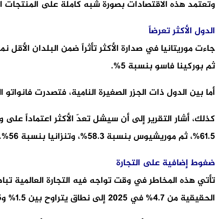
وتعتمد هذه الاقتصادات بصورة شبه كاملة على المنتجات النفطية المكررة، التي شكّلت 97.8% من صافي واردات
الدول الأكثر تعرضاً
ثم بوركينا فاسو بنسبة 5%.
أما بين الدول ذات الجزر الصغيرة النامية، فتصدرت فانواتو القائمة مع زيادة محتملة تعادل 5.8% من الناتج المحلي ا
61.5%، ثم موريشيوس بنسبة 58.3%، وتنزانيا بنسبة 56%.
ضغوط إضافية على التجارة
الحقيقية من 4.7% في 2025 إلى نطاق يتراوح بين 1.5% و2.5% في 2026، مع تصاعد الضغوط على التجارة والاستثمار وسلاسل الإمداد نتيجة التوترات الجيوسياسية.