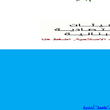
بـ”طعمة” أجنبية