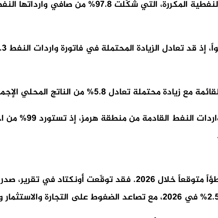
ها النفطية خلال 2024، مقابل 2.2% فقط للنفط الخام.
لإجمالي، تلتها المالديف بنسبة 5.2%، ثم تونغا بنسبة 4.4%.
كذلك، أشار التقرير إ
تأتي هذه المخاطر في وقت تواجه فيه التجارة العالمية تباطؤاً متوقعاً