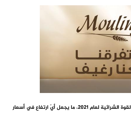
وأضاف أن أكثر من 30% من سكان هذه الدول يعيشون تحت خط الفقر المدقع البالغ 3 دولارات يومياً، وفق معيار تعادل القوة الشرائية لعام 2021، ما يجعل أيّ ارتفاع في أسعار