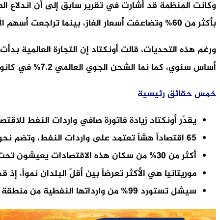
بأكثر من 60% وتضاعفت أسعار الغاز، بينما تراجعت أسهم الأسواق الناشئة بأكثر من 12% بين 28 شباط/فبراير و29 آذار/مارس 2026.
أساس سنوي، كما نما الشحن الجوي العالمي 7.2% في كانون الثاني/يناير، و11.6% في شباط/فبراير، في حين ارتفع الشحن البحري 5.3%.
خمس حقائق رئيسية
يقدّر أونكتاد زيادة فاتورة صافي واردات النفط للاقتصادات الهشّة بنحو 20.4 مليار دولار س
65 اقتصاداً هشاً تعتمد على واردات النفط، وتضم نحو 983 مليون نسمة.
أكثر من 30% من سكان هذه الاقتصادات يعيشون تحت خط الفقر المدقع البالغ 3 دولارات يومياً.
موريتانيا هي الأكثر تعرضاً بين أقلّ البلدان نمواً، إذ قد تعادل الزيادة 
سيشل تستورد 99% من وارداتها النفطية من منطقة هرمز، ما يجعلها الأكثر اعتماداً على الإمدادات القادمة من المنطقة.