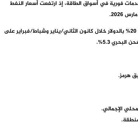
ر سابق إلى أن اندلاع الصراع في الشرق الأوسط مطلع آذار/مارس 2026 تسبّب في صدمات فورية في أسواق الطاقة، إذ ارتفعت أسعار النفط
ورغم هذه التحديات، قالت أونكتاد إن التجارة العالمية بدأت عام 2026 بزخم قويّ، إذ ارتفعت الصادرات الصينية بأكثر من 20% بالدولار خلال كانون الثاني/يناير وشباط/فبراير على