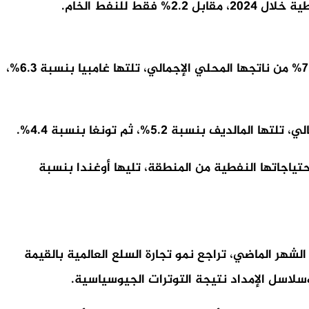
جاءت موريتانيا في صدارة الأكثر تأثراً ضمن البلدان الأقل نمواً، إذ قد تعادل الزيادة المحتملة في فاتورة واردات النفط 7.3% من ناتجها المحلي الإجمالي، تلتها غامبيا بنسبة 6.3%،
لى أن سيشل تعدّ الأكثر اعتماداً على واردات النفط القادمة من منطقة هرمز، إذ تستورد 99% من احتياجاتها النفطية من المنطقة، تليها أوغندا بنسبة
 خلال 2026. فقد توقّعت أونكتاد في تقرير، صدر الشهر الماضي، تراجع نمو تجارة السلع العالمية بالقيمة