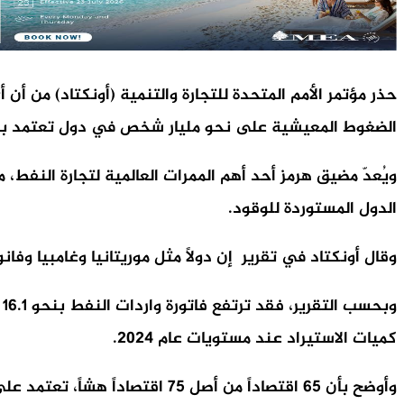
الضغوط المعيشية على نحو مليار شخص في دول تعتمد بصو
ويُعدّ مضيق هرمز أحد أهم الممرات العالمية لتجارة النفط، م
الدول المستوردة للوقود.
وقال أونكتاد في تقرير إن دولاً مثل موريتانيا وغامبيا وفان
كميات الاستيراد عند مستويات عام 2024.
وأوضح بأن 65 اقتصاداً من أصل 75 اقتصاداً هشاً، تعتمد على واردات النفط، ويبلغ عدد سكانها نحو 983 مليون نسمة.