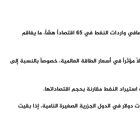
حذر مؤتمر الأمم المتحدة للتجارة والتنمية (أونكتاد) من أن أي إغلاق لمضيق هرمز قد يضيف 20.4 مليار دولار إلى فاتورة صافي واردات النفط في 65 اقتصاداً هشاً، ما يفاقم
ً مؤثراً في أسعار الطاقة العالمية، خصوصاً بالنسبة إلى
ف استيراد النفط مقارنة بحجم اقتصاداتها.
د ترتفع فاتورة واردات النفط بنحو 16.1 مليار دولار سنوياً في أقلّ البلدان نمواً، إضافة إلى 4.3 مليارات دولار في الدول الجزرية الصغيرة النامية، إذا بقيت