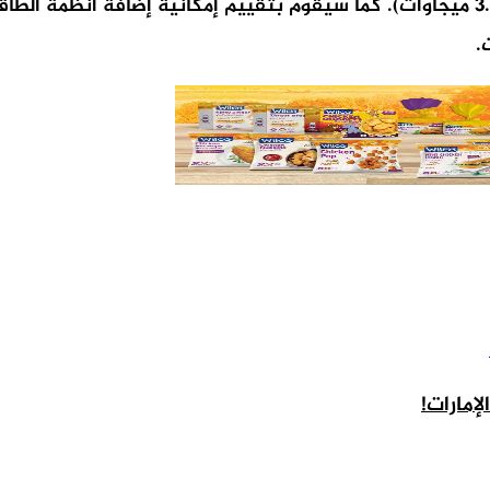
.
إمارات!