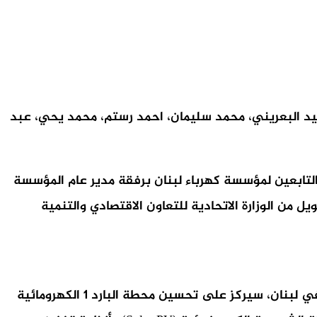
ليد البعريني، محمد سليمان، احمد رستم، محمد يحي، عبد
U) على معملي توليد الطاقة الكهرومائيين التابعين لمؤسسة كهرباء لبنان برفقة مدير عام المؤسسة
 من الوزارة الاتحادية للتعاون الاقتصادي والتنمية
المشروع الذي سيؤدي الى توفير المزيد من الكهرباء للمواطنين، زيادة كمية الطاقة النظيفة وتعزيز مرونة نظام الطاقة في لبنان، سيركز على تحسين محطة البارد 1 الكهرومائية