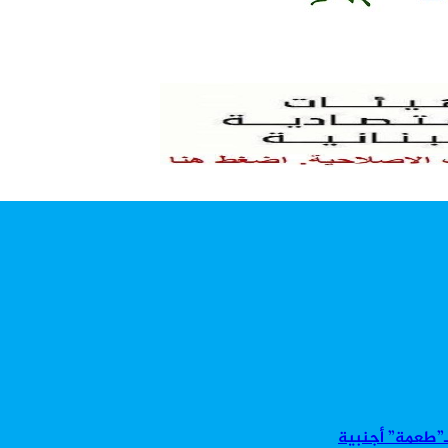
بـ”طعمة” أجنبية