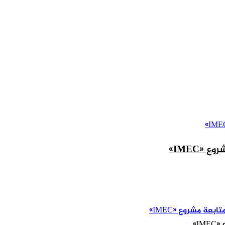
«IMEC»
I»