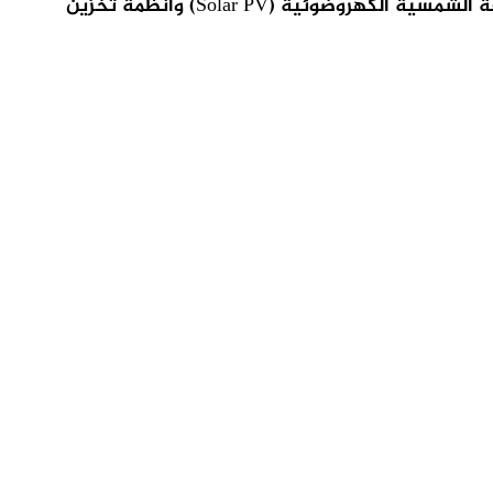
(بقدرة 13.5 ميجاوات) ومحطة البارد 2 الكهرومائية (بقدرة 3.7 ميجاوات). كما سيقوم بتقييم إمكانية إضافة أنظمة الطاقة الشمسية الكهروضوئية (Solar PV) وأنظمة تخزين