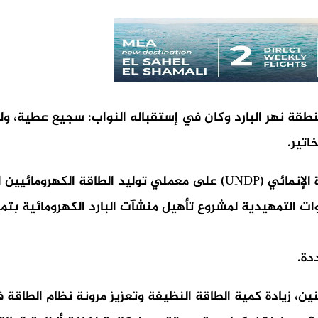
منطقة نهر البارد وكان في إستقباله النواب: سجيع عطية، و
اتير.
وجال الصدي مع الحضور ووفد من فريق برنامج الأمم المتحدة الإنمائي (NDP
ت التمهيدية لمشروع تأهيل منشآت البارد الكهرومائية بتمويل