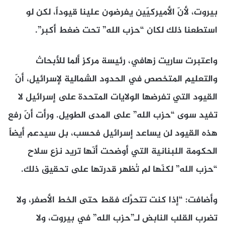
بيروت، لأنّ الأميركيّين يفرضون علينا قيوداً، لكن لو
استطعنا ذلك لكان “حزب الله” تحت ضغط أكبر”.
واعتبرت ساريت زهافي، رئيسة مركز ألما للأبحاث
والتعليم المتخصص في الحدود الشمالية لإسرائيل، أنّ
القيود التي تفرضها الولايات المتحدة على إسرائيل لا
تفيد سوى “حزب الله” على المدى الطويل. ورأت أنّ رفع
هذه القيود لن يساعد إسرائيل فحسب، بل سيدعم أيضاً
الحكومة اللبنانية التي أوضحت أنّها تريد نزع سلاح
“حزب الله” لكنّها لم تُظهر قدرتها على تحقيق ذلك.
وأضافت: “إذا كنت تتحرَّك فقط حتى الخط الأصفر، ولا
تضرب القلب النابض لـ”حزب الله” في بيروت، ولا