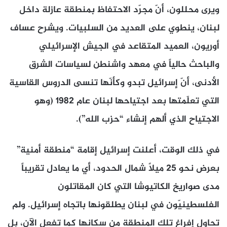
ويرى محللون، أنّ مجرّد الاحتفاظ بمنطقة عازلة داخل
لبنان، ينطوي على العديد من السلبيات. ويشرح عساف
أوريون، العميد المتقاعد في الجيش الإسرائيلي
والباحث حالياً في معهد واشنطن لسياسات الشرق
الأدنى، أنّ إسرائيل تبدو وكأنّها تنسى الدروس القاسية
التي تعلّمتها بعد اجتياحها لبنان عام 1982 (وهو
الاجتياح الذي ألهم إنشاء “حزب الله”).
في ذلك الوقت، أعلنت إسرائيل إقامة “منطقة أمنية”
بعرض نحو 25 ميلاً شمال الحدود، أي ما يعادل تقريباً
مدى صواريخ الكاتيوشا التي كان المقاتلون
الفلسطينيّون في لبنان يطلقونها باتجاه إسرائيل. ولم
تحاول إفراغ تلك المنطقة من سكانها كما تفعل الآن، بل