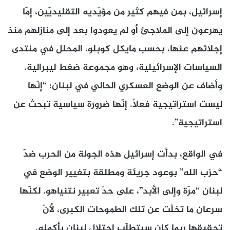
إسرائيل، بمن فيهم كثير من مؤيّديه التقليديّين، إمّا
يهرعون إلى الملاجئ أو لم يعودوا بعد إلى منازلهم منذ
إجلائهم عنها، بحسب مايكل كوبلو، المحلل في منتدى
السياسات الإسرائيلية، وهو مجموعة ضغط ليبرالية.
وأضاف عن الوضع العسكري الحالي في لبنان: “إنّها
ليست استراتيجية فعلاً. إنّها ضرورة سياسية تبحث عن
استراتيجية”.
في الواقع، بدأت إسرائيل هذه الجولة من الحرب ضدّ
“حزب الله” بوعود جريئة ومطلقة بتغيير الوضع في
لبنان “مرّة وإلى الأبد”، على حدّ تعبير نتنياهو. لكنّها
سرعان ما تخلّت عن تلك الطموحات الكبرى، لأنّ
تحقيقها ربما كان سيتطلّب احتلال لبنان بأكمله.