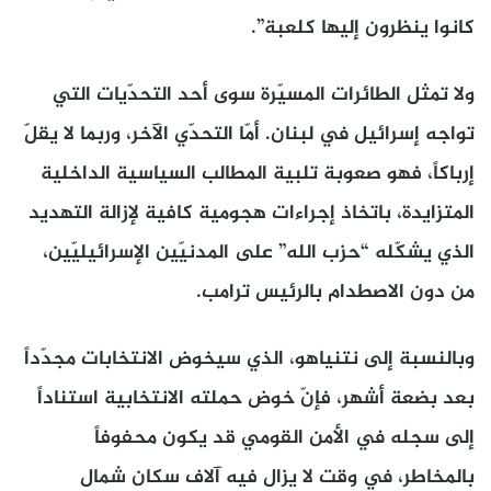
كانوا ينظرون إليها كلعبة”.
ولا تمثل الطائرات المسيّرة سوى أحد التحدّيات التي
تواجه إسرائيل في لبنان. أمّا التحدّي الآخر، وربما لا يقلّ
إرباكاً، فهو صعوبة تلبية المطالب السياسية الداخلية
المتزايدة، باتخاذ إجراءات هجومية كافية لإزالة التهديد
الذي يشكّله “حزب الله” على المدنيّين الإسرائيليّين،
من دون الاصطدام بالرئيس ترامب.
وبالنسبة إلى نتنياهو، الذي سيخوض الانتخابات مجدّداً
بعد بضعة أشهر، فإنّ خوض حملته الانتخابية استناداً
إلى سجله في الأمن القومي قد يكون محفوفاً
بالمخاطر، في وقت لا يزال فيه آلاف سكان شمال