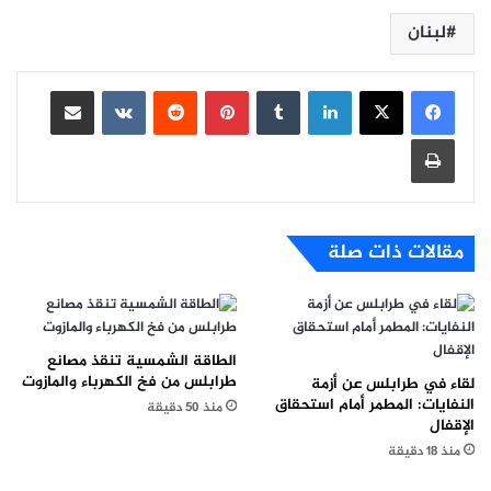
لبنان
لينكدإن
بينتيريست
مشاركة عبر البريد
طباعة
مقالات ذات صلة
الطاقة الشمسية تنقذ مصانع
طرابلس من فخ الكهرباء والمازوت
لقاء في طرابلس عن أزمة
النفايات: المطمر أمام استحقاق
منذ 50 دقيقة
الإقفال
منذ 18 دقيقة