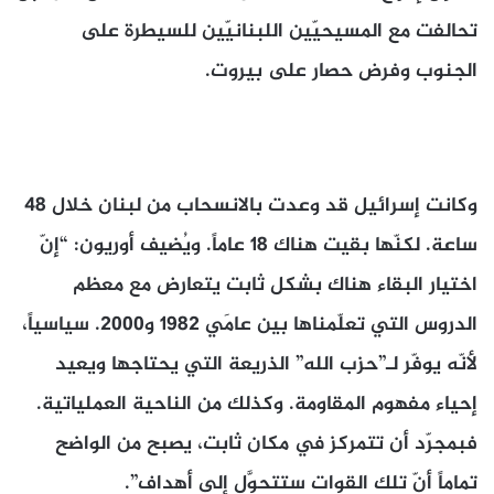
تحالفت مع المسيحيّين اللبنانيّين للسيطرة على
الجنوب وفرض حصار على بيروت.
وكانت إسرائيل قد وعدت بالانسحاب من لبنان خلال 48
ساعة. لكنّها بقيت هناك 18 عاماً. ويُضيف أوريون: “إنّ
اختيار البقاء هناك بشكل ثابت يتعارض مع معظم
الدروس التي تعلّمناها بين عامَي 1982 و2000. سياسياً،
لأنّه يوفّر لـ”حزب الله” الذريعة التي يحتاجها ويعيد
إحياء مفهوم المقاومة. وكذلك من الناحية العملياتية.
فبمجرّد أن تتمركز في مكان ثابت، يصبح من الواضح
تماماً أنّ تلك القوات ستتحوَّل إلى أهداف”.