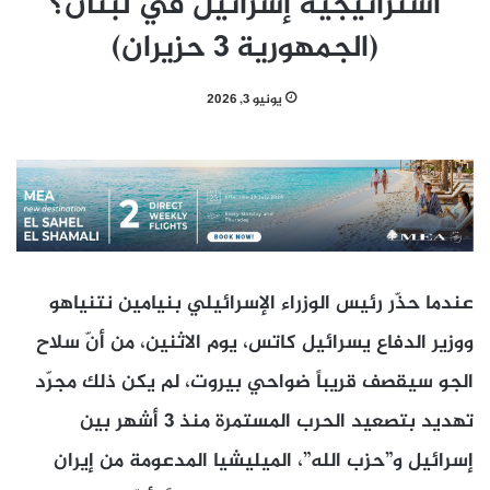
استراتيجية إسرائيل في لبنان؟
(الجمهورية 3 حزيران)
يونيو 3, 2026
عندما حذّر رئيس الوزراء الإسرائيلي بنيامين نتنياهو
ووزير الدفاع يسرائيل كاتس، يوم الاثنين، من أنّ سلاح
الجو سيقصف قريباً ضواحي بيروت، لم يكن ذلك مجرّد
تهديد بتصعيد الحرب المستمرة منذ 3 أشهر بين
إسرائيل و”حزب الله”، الميليشيا المدعومة من إيران