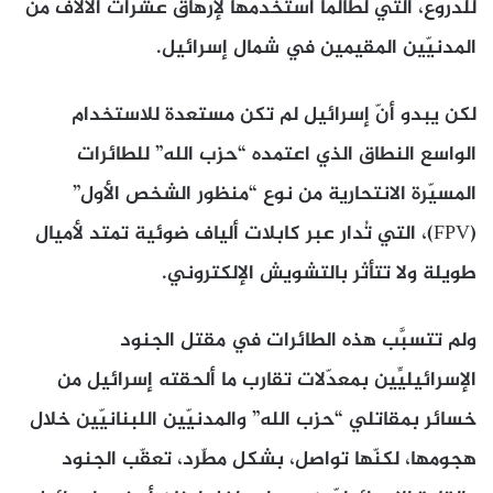
للدروع، التي لطالما استخدمها لإرهاق عشرات الآلاف من
المدنيّين المقيمين في شمال إسرائيل.
لكن يبدو أنّ إسرائيل لم تكن مستعدة للاستخدام
الواسع النطاق الذي اعتمده “حزب الله” للطائرات
المسيّرة الانتحارية من نوع “منظور الشخص الأول”
(FPV)، التي تُدار عبر كابلات ألياف ضوئية تمتد لأميال
طويلة ولا تتأثر بالتشويش الإلكتروني.
ولم تتسبَّب هذه الطائرات في مقتل الجنود
الإسرائيليِّين بمعدّلات تقارب ما ألحقته إسرائيل من
خسائر بمقاتلي “حزب الله” والمدنيّين اللبنانيّين خلال
هجومها، لكنّها تواصل، بشكل مطّرد، تعقّب الجنود