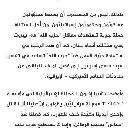
ولذلك، ليس من المستغرب أن يضغط مسؤولون
عسكريّون وحكوميّون إسرائيليّون، من أجل استئناف
حملة جوية تستهدف معاقل “حزب الله” في بيروت
وفي مختلف أنحاء لبنان. كما أنّ هذه الرغبة في
استعادة حرّية العمل ضدّ “حزب الله” تساعد في تفسير
سبب سعي إسرائيل إلى فصل الملف اللبناني عن
محادثات السلام الأميركية – الإيرانية.
وأوضحت شيرا إفرون، المحلّلة الإسرائيلية لدى مؤسسة
RAND: “تسمع الإسرائيليّين يقولون إنّ علينا أن نقاتل
وإحدى أيدينا مقيّدة خلف ظهورنا، كما فعلنا ضدّ
“حماس” بسبب الرهائن. وإننا لا نستطيع ضرب قلب