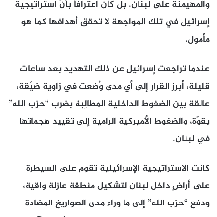
والمهيمنة على لبنان. بل كان اعترافاً بأنّ استراتيجية
إسرائيل في تلك المواجهة لا تحقق أهدافها كما هو
مأمول.
عندما تراجعت إسرائيل عن ذلك التهديد بعد ساعات
قليلة، أبرز القرار إلى أي مدى وُضعت في زاوية ضيّقة،
عالقة بين الضغوط الداخلية المطالِبة بضرب “حزب الله”
بقوّة، والضغوط الأميركية الرامية إلى تقييد هجماتها
في لبنان.
كانت الاستراتيجية الإسرائيلية تقوم على السيطرة
على أراضٍ داخل لبنان لتشكيل منطقة عازلة واقية،
ودفع “حزب الله” إلى ما وراء مدى الصواريخ المضادة