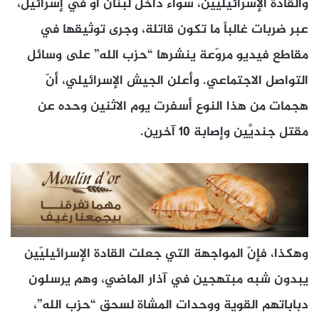
والقادة الإسرائيليّين، سواء داخل لبنان أو في إسرائيل،
عبر ضربات غالباً ما تكون قاتلة، وجرى توثيقها في
مقاطع فيديو مروّعة ينشرها “حزب الله” على وسائل
التواصل الاجتماعي. وأعلن الجيش الإسرائيلي، أنّ
هجمات من هذا النوع أسفرت يوم الاثنين وحده عن
مقتل جنديَّين وإصابة 10 آخرين.
وهكذا، فإنّ المواجهة التي جعلت القادة الإسرائيليّين
يبدون شبه مبتهجين في آذار الماضي، وهم يرسلون
دباباتهم القوية ووحدات المشاة لسحق “حزب الله”،