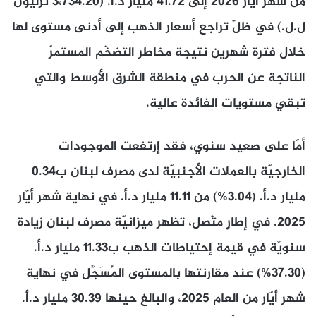
من شهر أيّار 2026 إلى 41.72 مليار د.أ. (3،734.20 ترليون
ل.ل.) في ظلّ تراجع أسعار الذهب إلى أدنى مستوى لها
خلال فترة شهرين نتيجة مخاطر التضخّم المستمرّ
الناتجة عن الحرب في منطقة الشرق الأوسط والتي
تبقي مستويات الفائدة عالية.
أمّا على صعيد سنوي، فقد إرتفعت الموجودات
الخارجيّة بالعملات الأجنبيّة لدى مصرف لبنان ب0.34
مليار د.أ. (3.04%) من 11.11 مليار د.أ. في نهاية شهر أيّار
2025. في إطارٍ متّصل، تظهر ميزانيّة مصرف لبنان زيادة
سنويّة في قيمة إحتياطات الذهب ب11.33 مليار د.أ.
(37.30%) عند مقارنتها بالمستوى المُسَجَّل في نهاية
شهر أيّار من العام 2025، والبالغ حينها 30.39 مليار د.أ.