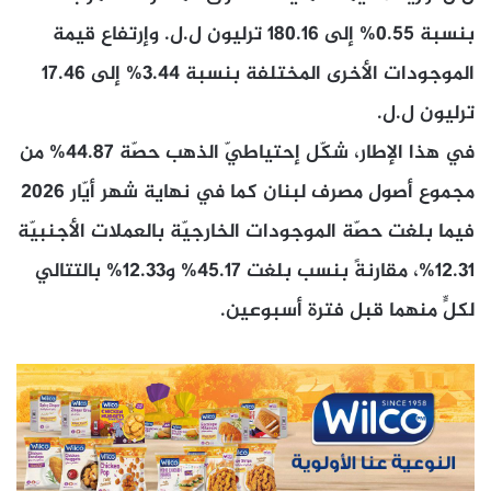
بنسبة 0.55% إلى 180.16 ترليون ل.ل. وإرتفاع قيمة
الموجودات الأخرى المختلفة بنسبة 3.44% إلى 17.46
ترليون ل.ل.
في هذا الإطار، شكّل إحتياطيّ الذهب حصّة 44.87% من
مجموع أصول مصرف لبنان كما في نهاية شهر أيّار 2026
فيما بلغت حصّة الموجودات الخارجيّة بالعملات الأجنبيّة
12.31%، مقارنةً بنسب بلغت 45.17% و12.33% بالتتالي
لكلٍّ منهما قبل فترة أسبوعين.