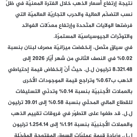
نتيجة إرتفاع أسعار الذهب خلال الفترة المعنيّة في ظلّ
نسب التضخّم العالية والحرب التجاريّة العالميّة التي
فرضتها الولايات المتّحدة وإرتفاع معدّلات الفوائد
والتوتّرات الجيوسياسيّة المستمرّة.
في سياقٍ متّصل، إنخفضت ميزانيّة مصرف لبنان بنسبة
0.02% في النصف الثاني من شهر أيّار 2026 إلى
8،321.48 ترليون ل.ل. حيث أنّ إنخفاض قيمة إحتياطي
الذهب ب0.67% وتراجع قيمة الموجودات الأخرى
بالعملات الأجنبيّة بنسبة 0.14% وتدنّي التسليفات
للقطاع المالي المحلّي بنسبة 0.58% إلى 39.01 ترليون
ل.ل. قد طغوا على التطوّر في فروقات تقييم الذهب
والعملات الأجنبيّة بنسبة 1.91% إلى 1،254.14 ترليون
ل.ل. وزيادة قيمة عمليّات السوق المفتوحة المؤجّلة