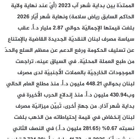
الممتدّة بين بداية شهر آب 2023 (أيّ عند نهاية ولاية
الحاكم السابق رياض سلامة) ونهاية شهر أيّار 2026
بلغت قيمتها الإجماليّة حوالي 2.87 مليار د.أ. عقب
سياسة مصرف لبنان النقديّة الجديدة القاضية بالإمتناع
عن تسليف الحكومة ورفع الدعم عن معظم السلع والحدّ
من طبع العملة المحليّة. في السياق عينه، تراجعت
الموجودات الخارجيّة بالعملات الأجنبيّة لدى مصرف
لبنان بحوالي 448.21 مليون د.أ. منذ مطلع العام الحالي
وب430.94 مليون د.أ. منذ إندلاع الحرب الأخيرة في
بداية شهر آذار. من جهةٍ أخرى، تُبيِّن ميزانيّة مصرف
لبنان إنخفاض في قيمة إحتياطاته من الذهب بلغت
نسبته 0.67% (281.65 مليون د.أ.) في النصف الثاني