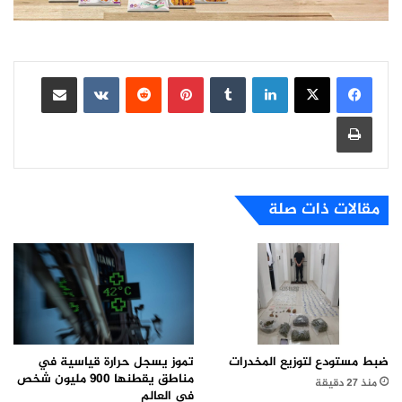
لينكدإن
بينتيريست
مشاركة عبر البريد
طباعة
مقالات ذات صلة
تموز يسجل حرارة قياسية في
ضبط مستودع لتوزيع المخدرات
مناطق يقطنها 900 مليون شخص
منذ 27 دقيقة
في العالم