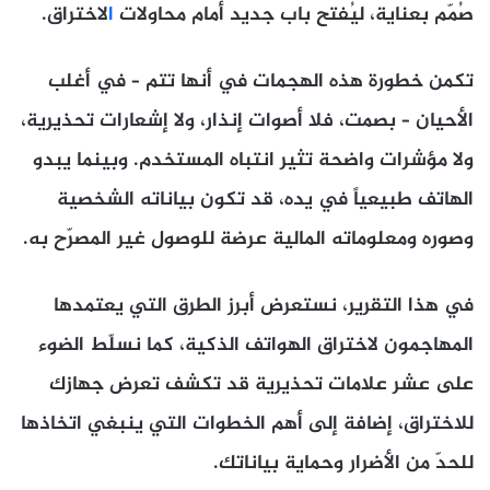
صُمّم بعناية، ليُفتح باب جديد أمام محاولات
ا
لاختراق.
تكمن خطورة هذه الهجمات في أنها تتم – في أغلب
الأحيان – بصمت، فلا أصوات إنذار، ولا إشعارات تحذيرية،
ولا مؤشرات واضحة تثير انتباه المستخدم. وبينما يبدو
الهاتف طبيعياً في يده، قد تكون بياناته الشخصية
وصوره ومعلوماته المالية عرضة للوصول غير المصرّح به.
في هذا التقرير، نستعرض أبرز الطرق التي يعتمدها
المهاجمون لاختراق الهواتف الذكية، كما نسلّط الضوء
على عشر علامات تحذيرية قد تكشف تعرض جهازك
للاختراق، إضافة إلى أهم الخطوات التي ينبغي اتخاذها
للحدّ من الأضرار وحماية بياناتك.