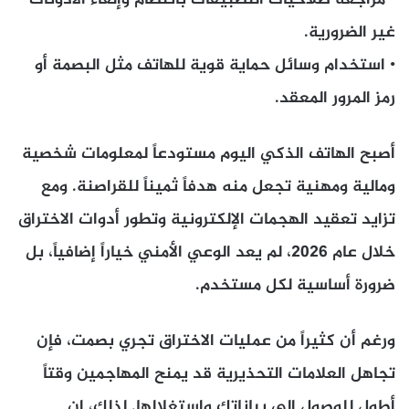
• مراجعة صلاحيات التطبيقات بانتظام وإلغاء الأذونات
غير الضرورية.
• استخدام وسائل حماية قوية للهاتف مثل البصمة أو
رمز المرور المعقد.
أصبح الهاتف الذكي اليوم مستودعاً لمعلومات شخصية
ومالية ومهنية تجعل منه هدفاً ثميناً للقراصنة. ومع
تزايد تعقيد الهجمات الإلكترونية وتطور أدوات الاختراق
خلال عام 2026، لم يعد الوعي الأمني خياراً إضافياً، بل
ضرورة أساسية لكل مستخدم.
ورغم أن كثيراً من عمليات الاختراق تجري بصمت، فإن
تجاهل العلامات التحذيرية قد يمنح المهاجمين وقتاً
أطول للوصول إلى بياناتك واستغلالها. لذلك، إن