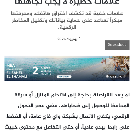
علامات خطيرة لا يجب تجاهلها
علامات خفية قد تكشف اختراق هاتفك، ومعرفتها
مبكراً تساعد على حماية بياناتك وتقليل المخاطر
الرقمية.
يونيو 1, 2026
Screenshot
لم يعد القراصنة بحاجة إلى اقتحام المنازل أو سرقة
المحافظ للوصول إلى ضحاياهم. ففي عصر التحول
الرقمي، يكفي الاتصال بشبكة واي فاي عامة، أو الضغط
على رابط يبدو عادياً، أو حتى التفاعل مع محتوى خبيث