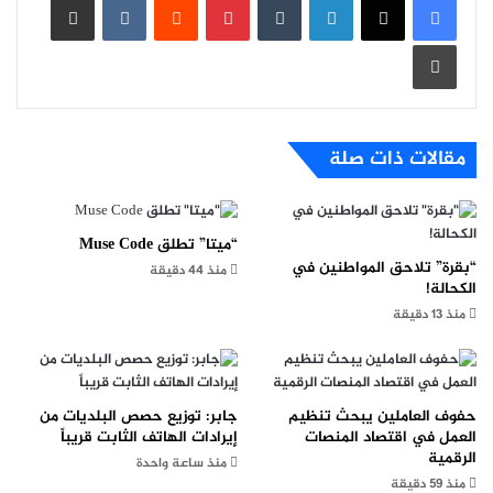
طباعة
مقالات ذات صلة
“ميتا” تطلق Muse Code
“بقرة” تلاحق المواطنين في
منذ 44 دقيقة
الكحالة!
منذ 13 دقيقة
حفوف العاملين يبحث تنظيم
جابر: توزيع حصص البلديات من
العمل في اقتصاد المنصات
إيرادات الهاتف الثابت قريباً
الرقمية
منذ ساعة واحدة
منذ 59 دقيقة