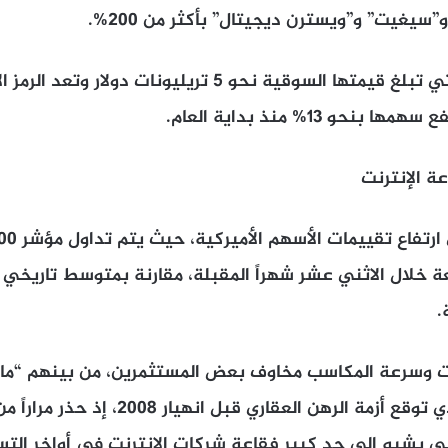
”سيغيت” و”ويسترن ديجيتال” بأكثر من 200%.
أما شركة إنفيديا، التي تبلغ قيمتها السوقية نحو 5 تريليونات د
حو 13% منذ بداية العام.
ة الإنترنت
.
يمات وسرعة المكاسب مخاوف بعض المستثمرين، من بينهم “ماي
المستثمر الشهير الذي توقع أزمة الرهن العقا
عي يشبه إلى حد كبير فقاعة شركات الإنترنت في أواخر الت