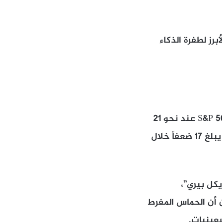
ولار وتعد الرمز الأبرز لطفرة الذكاء
أدى هذا الصعود إلى ارتفاع تقييمات الأسهم الأميركية، حيث يتم تداول مؤشر S&P 500 عند نحو 21
ضعف الأرباح المتوقعة خلال الاثني عشر شهراً المقبلة، مقارنة بمتوسط تاريخي يبلغ 17 ضعفاً خلال
كل بيري”،
ري قبل انهيار 2008، إذ حذر مراراً من أن الحماس المفرط
سعينيات.