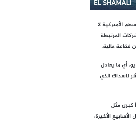
م الأميركية لا
ركات المرتبطة
ن فقاعة مالية.
اول خلال شهر مايو، أي ما يعادل
اسبه منذ بداية العام إلى نحو 11%. أما مؤشر ناسداك الذي
ً كبرى مثل
”مورغان ستانلي” إلى رفع مستهدفاتها لمؤشر S&P 500 خلال الأسابيع الأخيرة،