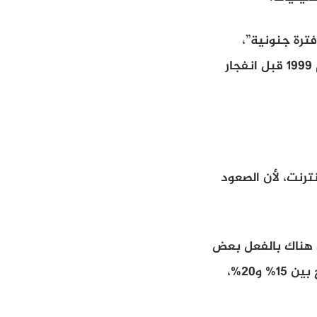
فترة جنونية”،
مشيراً إلى أن الأسواق قد تكون في مرحلة مشابهة لما كانت عليه في أواخر عام 1999 قبل انفجار
ترنت، لأن الصعود
ن هناك بالفعل بعض
المبالغة في تقييم عدد من الأسهم، وقد تشهد بعض الشركات تصحيحات تتراوح بين 15% و20%،