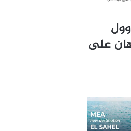
 على المكاسب
وول
هان على