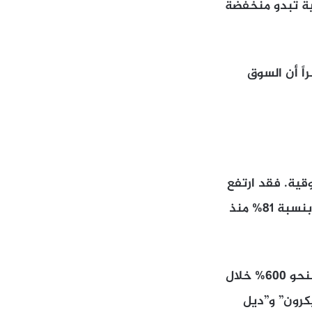
لية تبدو منخفضة
اً أن السوق
قية. فقد ارتفع
مؤشر “فيلادلفيا لأشباه الموصلات”، الذي يتتبع أداء أكبر شركات تصنيع الرقائق، بنسبة 81% منذ
كما قفز سهم “سانديسك” المتخصصة في حلول تخزين البيانات لمراكز البيانات بنحو 600% خلال
يكرون” و”ديل