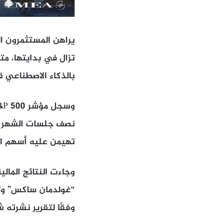
يراهن المستثمرون ا
تزال في بدايتها، م
بالذكاء الاصطناعي ق
تهيمن عليه أسهم الت
وجاءت النتائج المالي
وفقًا لتقرير نشرته شبكة “CNBC” الأميركية، واطلعت عليه “