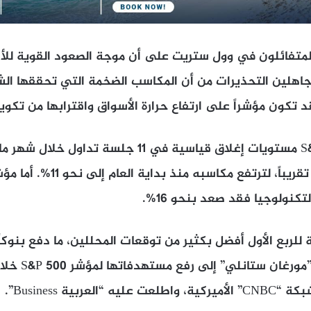
لمتفائلون في وول ستريت على أن موجة الصعود القوية للأسه
تجاهلين التحذيرات من أن المكاسب الضخمة التي تحققها الش
د تكون مؤشراً على ارتفاع حرارة الأسواق واقترابها من تكوي
وسجل مؤشر S&P 500 مستويات إغلاق قياسية في 11 جلسة تد
نصف جلسات الشهر تقريباً، لترتفع مك
كنولوجيا فقد صعد بنحو 16%.
ة للربع الأول أفضل بكثير من توقعات المحللين، ما دفع بنوكا
“غولدمان ساكس” و
العربية Business”.