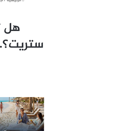
الرئيسية
/
ابر
هل ت
ستريت؟..