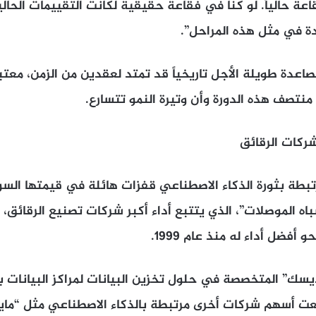
عة حالياً. لو كنا في فقاعة حقيقية لكانت التقييمات الحا
ة في مثل هذه المراحل”.
صاعدة طويلة الأجل تاريخياً قد تمتد لعقدين من الزمن، معتبر
 منتصف هذه الدورة وأن وتيرة النمو تتسارع.
ركات الرقائق
بطة بثورة الذكاء الاصطناعي قفزات هائلة في قيمتها السو
و أفضل أداء له منذ عام 1999.
يما ارتفعت أسهم شركات أخرى مرتبطة بالذكاء الاصطناعي مثل “ما