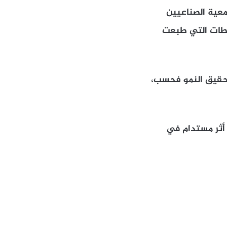
معية الصناعيين
محطات التي طبعت
 تحقيق النمو فحسب،
ث أثر مستدام في