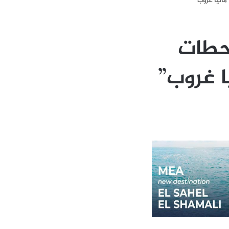
اليا غروب”
حطات
 غروب”