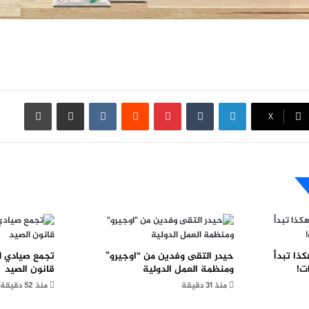
لينكدإن
بينتيريست
مشاركة عبر البريد
طباعة
X
كذا تبدأ
حيدر التقى وفدين من “اوجيرو”
تجمع صيادي لب
ت!
ومنظمة العمل الدولية
قانون الصيد
منذ 31 دقيقة
منذ 52 دقيقة