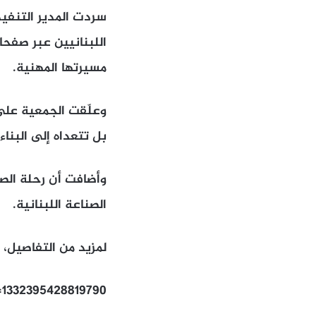
سردت المدير التنفي
اللبنانيين عبر صفحا
مسيرتها المهنية.
وعلّقت الجمعية على 
بل تتعداه إلى البنا
وأضافت أن رحلة الصرّ
الصناعة اللبنانية.
لمزيد من التفاصيل، 
v=1332395428819790