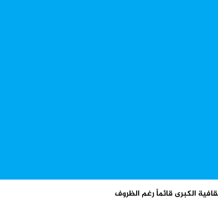
افية الكبرى قائماً رغم الظروف