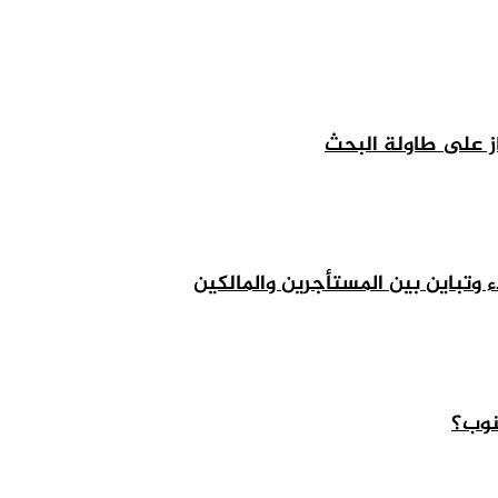
از على طاولة البحث
ء وتباين بين المستأجرين والمالكين
نوب؟