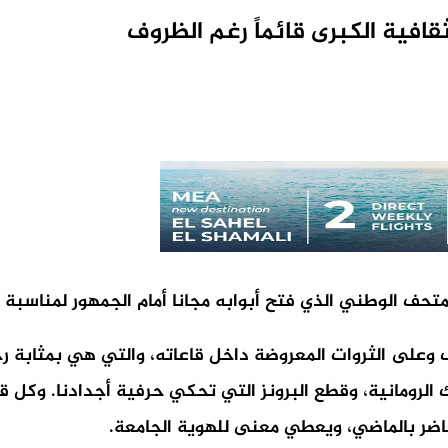
افية الكبرى قائماً رغم الظروف
لمتحف الوطني الذي فتح أبوابه مجانا أمام الجمهور لمناسبة 
على الثروات المعروضة داخل قاعاته، والتي هي بمثابة رحل
ك الرومانية، وقطع البرونز التي تحكي حرفية أجدادنا. وك
حاضر بالماضي، ويعطي معنى للهوية الجامعة.