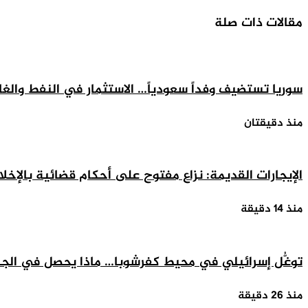
عبر
مقالات ذات صلة
البريد
سوريا تستضيف وفداً سعودياً… الاستثمار في النفط والغ
منذ دقيقتان
الإيجارات القديمة: نزاع مفتوح على أحكام قضائية بالإخلا
منذ 14 دقيقة
توغُّل إسرائيلي في محيط كفرشوبا… ماذا يحصل في الج
منذ 26 دقيقة