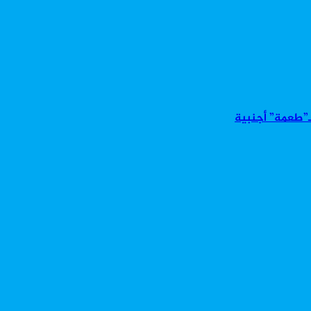
بـ”طعمة” أجنبية