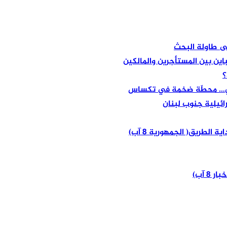
لى طاولة البحث
باين بين المستأجرين والمالكين
؟
اعي… محطّة ضخمة في تكساس
ائيلية جنوب لبنان
الطريق( الجمهورية 8 آب)
 آب)