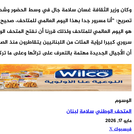
وكان وزير الثقافة غسان سلامة جال في وسط الحضور وشدد ع
تصريح: “أنا مسرور جدا بهذا اليوم العالمي للمتاحف، صحيح 
هو اليوم العالمي للمتاحف ولذلك قررنا أن نفتح المتحف الو
أن الأجيال الجديدة مهتمة بالتعرف على تراثها وعلى ما تركه
الوسوم
المتحف الوطني
سلامة
لبنان
مايو 17, 2026
طباعة
مشاركة
لينكدإن
بينتيريست
فيسبوك
X