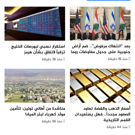
بعد “انتهاك مرفوض”.. ضم أراضٍ
استقرار نسبي لبورصات الخليج
جنوبية على جدول مفاوضات روما
ترقباً لاتفاق بشأن هرمز
منذ 18 دقيقة
منذ 36 دقيقة
أسعار الذهب والفضة تعاود
مناشدة من أهالي تولين: لتأمين
الصعود مجدداً.. فهل يستعيدان
مولّد كهرباء لبئر المياه!
القمم التاريخية
منذ 56 دقيقة
منذ 44 دقيقة