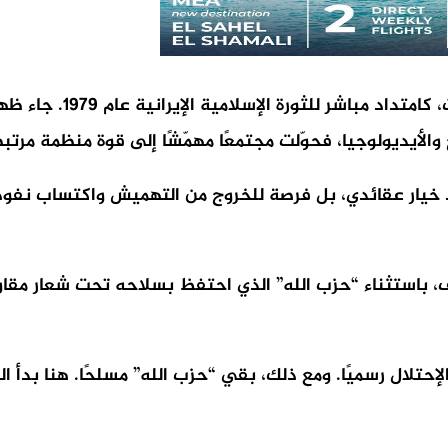
لم يظهر “حزب الله” من 
الأيديولوجيا، فحوّلت مجتمعًا مهمّشًا إلى قوة منظمة مرت
جرد خيار عقائدي، بل فرصة للخروج من التهميش واكتساب نف
الطائف، باستثناء “حزب الله” الذي احتفظ بسلاحه تحت شعار مق
وانتهى الإحتلال رسميًا. ومع ذلك، بقي “حزب الله” مسلحًا. هنا بد