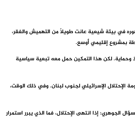
العدم، بل نشأ في أوائل الثمانينات، كامتداد مباشر للثورة الإسلامية الإيرانية عام 1979. جاء ظهوره في بيئة شيعية عانت طويلًا من التهميش والفقر،
بطة بمشروع إقليمي أوسع.
وذ وحماية. لكن هذا التمكين حمل معه تبعية سياسية
اومة الإحتلال الإسرائيلي لجنوب لبنان. وفي ذلك الوقت،
أ السؤال الجوهري: إذا انتهى الإحتلال، فما الذي يبرر استمرار