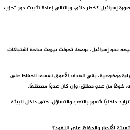
صورة إسرائيل كخطر دائم، وبالتالي إعادة تثبيت دور “حزب
ل اللبناني بدلًا من توجيهه نحو إسرائيل. يومها، تحولت بيروت ساحة اشتباكات
مع غزة. لكن في قراءة موضوعية، بقي الهدف الأعمق نفسه: الحفاظ على
 خوفًا من عدو مطلق، وإن كان عدوًا مصطنعًا.
يتزايد داخليًا شعور بالتعب والتساؤل، حتى داخل البيئة
عبئة الأنصار والحفاظ على النفود؟