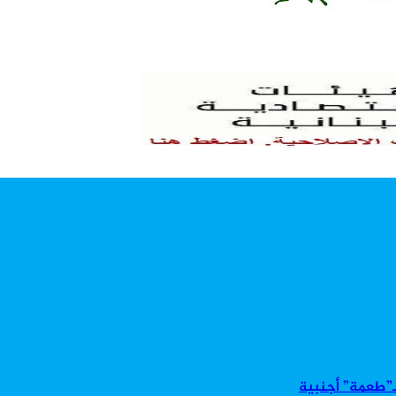
بـ”طعمة” أجنبية