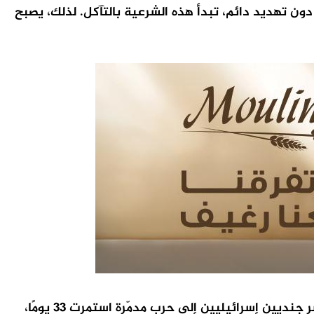
ن تهديد دائم، تبدأ هذه الشرعية بالتآكل. لذلك، يصبح
ضمن هذا المنطق، تبدو حرب تموز 2006 أكثر وضوحًا. ففي وقت كان لبنان يستعد لموسم سياحي واعد، أدت عملية أسر جنديين إسرائيليين إلى حرب مدمّرة استمرت 33 يومًا،