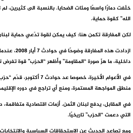
خلّفت دمارًا واسعًا ومئات الضحايا. بالنسبة الى كثيرين، 
الله” كقوة حماية.
لكن المفارقة تكمن هنا: كيف يمكن لقوة تدّعي حماية لبنان 
ازدادت هذ
داخلية، ما هزّ صورة “المقاومة” وأظهر “الحزب” قوة تفرض تو
في الأعوام الأخيرة، خص
منطق المواجهة المستمرة، ومنع أي تراجع في دوره الإقليم
في المقابل، يدفع لبنان الثمن. أزمات اقتصادية متفاقمة، دما
التي دعمت “الحزب” تاريخيًا.
ومع تصاعد الحديث عن الاستحقاقات السياسية والانتخابات، 