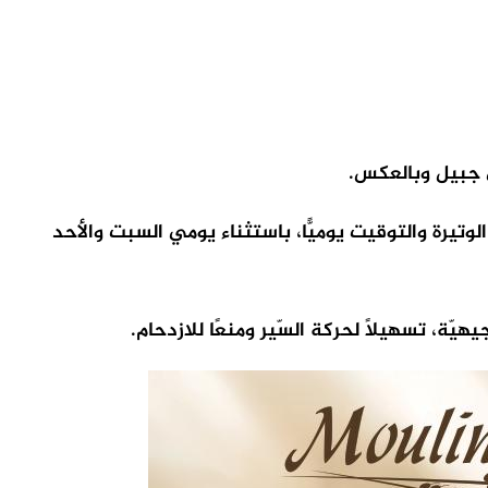
ى جبيل وبالعكس.
الساعة 5.00 صباحًا من تاريخ 12-5-2026، وتستمرّ الأعمال بنفس الوتيرة والتوقيت يوميًّا، باستثناء يومي السبت والأحد
هيّة، تسهيلًا لحركة السّير ومنعًا للازدحام.