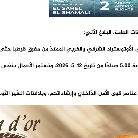
 العامة، البلاغ الآتي:
 الأوتوستراد الشرقي والغربي الممتدّ من مفرق قرطبا حتّ
تبدأ الأعمال بتاريخ 11-5-2026 من الساعة 22.00 حتّى 
ناصر قوى الأمن الدّاخلي وإرشاداتهم، وبلافتات السّير التّوجي