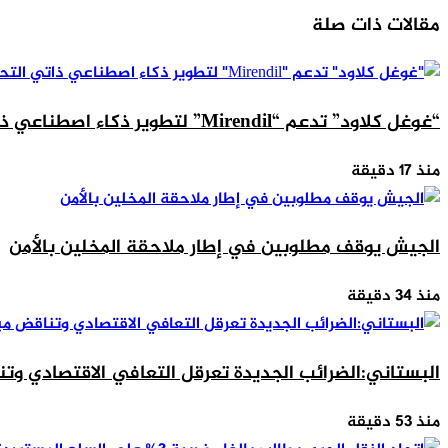
عبر
مقالات ذات صلة
البريد
“غوغل كلاود” تدعم “Mirendil” لتطوير ذكاء اصطناعي ذاتي التحسين
منذ 17 دقيقة
الجيش يوقف مطلوبين في إطار ملاحقة المخلين بالأمن
منذ 34 دقيقة
البستاني:الضرائب الجديدة تعرقل التعافي الاقتصادي وتن
منذ 53 دقيقة