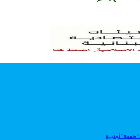
بـ”طعمة” أجنبية