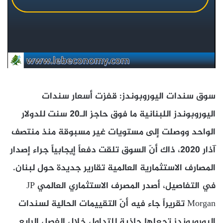
سوق سندات اليوروبوندز: قفزت أسعار سندات
اليوروبوندز اللبنانية ما فوق حاجز الـ20 سنت للدولار
الواحد ووصلت إلى مستويات غير مسبوقة منذ منتصف
آذار 2020، ذاك أنّ السوق تلقت دفعاً إيجابياً جراء إصدار
المصارف الاستثمارية العالمية تقارير جديدة حول لبنان.
في التفاصيل، أصدر المصرف الاستثماري العالمي JP
Morgan تقريراً جاء فيه أنّ التقييمات الحالية لسندات
اليوروبوندز تجعلها جاذبة للتداول خلال الفصل الرابع