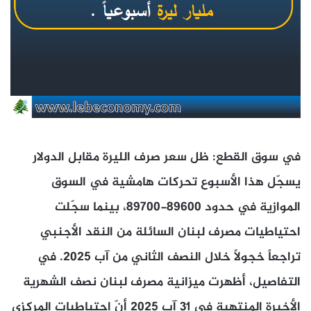
في سوق القطع: ظل سعر صرف الليرة مقابل الدولار
يسجّل هذا الأسبوع تحركات هامشية في السوق
الموازية في حدود 89600-89700، بينما سجّلت
احتياطيات مصرف لبنان السائلة من النقد الأجنبي
تراجعاً خجولاً خلال النصف الثاني من آب 2025. في
التفاصيل، أظهرت ميزانية مصرف لبنان نصف الشهرية
الأخيرة المنتهية في 31 آب 2025 أنّ احتياطيات المركزي