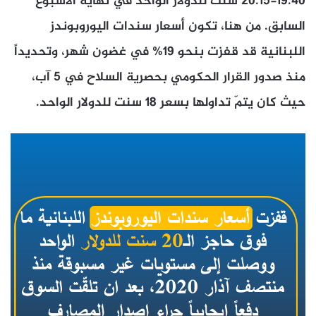
19.40-20.15 سنت للدولار الواحد في نهاية الأسبوع
السابق. من هنا، تكون أسعار سندات اليوروبوندز
اللبنانية قد قفزت بنحو 19% في غضون شهر، وتحديداً
منذ صدور القرار الحكومي بحصرية السلاح في 5 آب،
حيث كان يتمّ تداولها بسعر 18 سنت للدولار الواحد.