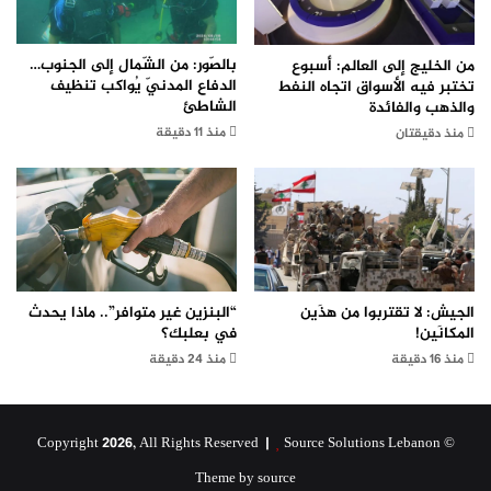
بالصّور: من الشّمال إلى الجنوب…
من الخليج إلى العالم: أسبوع
الدفاع المدنيّ يُواكب تنظيف
تختبر فيه الأسواق اتجاه النفط
الشاطئ
والذهب والفائدة
منذ 11 دقيقة
منذ دقيقتان
الجيش: لا تقتربوا من هذَين
“البنزين غير متوافر”.. ماذا يحدث
المكانَين!
في بعلبك؟
منذ 16 دقيقة
منذ 24 دقيقة
Source Solutions Lebanon
© Copyright 2026, All Rights Reserved |
Theme by source