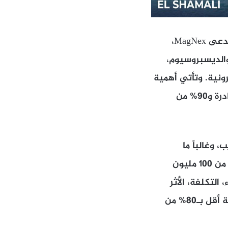
تمكّن باحثون في شركة Materials Nexus من ابتكار سبيكة مغناطيسية جديدة تُدعى MagNex،
والديسبروسيوم،
ونية. وتأتي أهمية
هذا الاكتشاف في ظل هيمنة الصين على 70% من عمليات استخراج المعادن النادرة و90% من
وغالباً ما
تستغرق سنوات. لكن باستخدام الذكاء الاصطناعي، تمكّن الفريق من تحليل أكثر من 100 مليون
 التكلفة، الأثر
البيئي، وأمان سلاسل التوريد. وكانت النتيجة سبيكة MagNex، التي تُنتج بتكلفة أقل بـ80% من