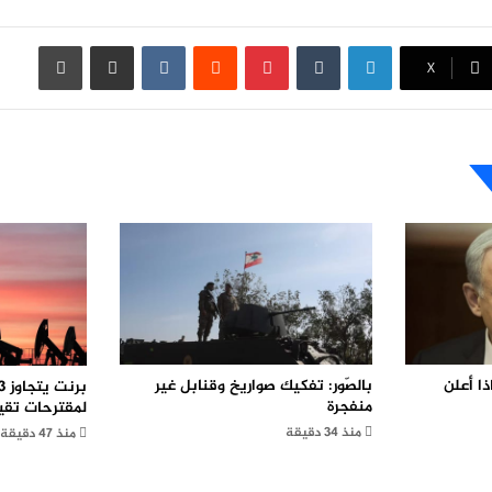
لينكدإن
بينتيريست
مشاركة عبر البريد
طباعة
X
ا أعلن
بالصّور: تفكيك صواريخ وقنابل غير
منفجرة
لمقترحات تقي
منذ 34 دقيقة
منذ 47 دقيقة