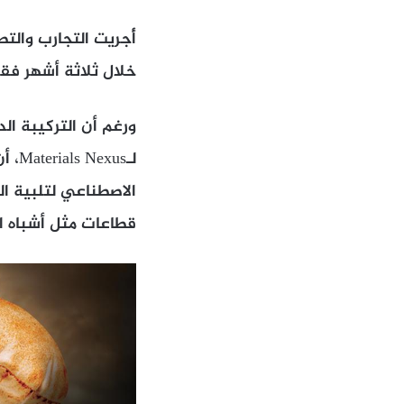
أُجريت التجارب والت
خلال ثلاثة أشهر فقط
ورغم أن التركيبة الد
لـus
الاصطناعي لتلبية ال
قطاعات مثل أشباه ال