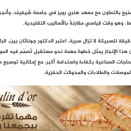
صنيع بالتعاون مع معهد هنري رويز في جامعة شيفيلد، وأُنجز
، وهو وقت قياسي مقارنةً بالأساليب التقليدية.
قيقة للسبيكة لا تزال سرية، اعتبر الدكتور جوناثان بين، ال
Materials Nex، أن هذا الإنجاز يمثل خطوة مهمة نحو مستقبل تُصمّم فيه ا
حاجات الصناعية بكفاءة واستدامة أكبر، مع إمكانية توسيع 
موصلات والطلاءات والمحولات الحفزية.