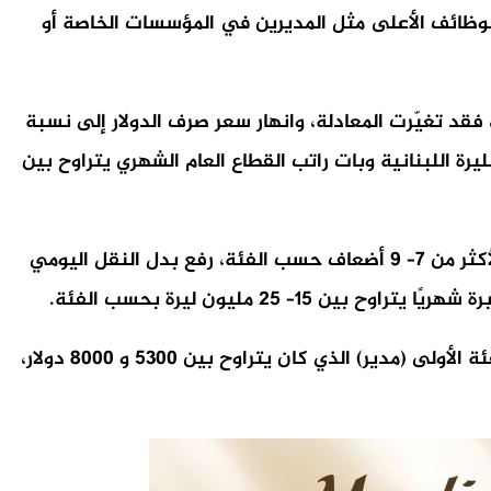
ما فوق حسب الفئات. فيما كانت رواتب الوظائف الأعلى مثل المديرين في المؤسسات الخاصة أو
تها كان الحدّ الأدنى للأجور 450 دولارًا، أو 675 ألف ليرة. أما بعد بدء الانهيار المالي والاقتصادي في تشرين الأول 2019، فقد تغيّرت المعادلة، وانهار سعر صرف الدولار إلى نسبة
الليرة اللبنانية وبات راتب القطاع العام الشهري يتراوح بين
إلّا أنه وبعد إضراب الموظفين الإداريين وتعطيل الإدارات العامة لأشهر طويلة، تمّ إيجاد صيغة لمضاعفة الراتب الأساس لأكثر من 7– 9 أضعاف حسب الفئة، رفع بدل النقل اليومي
وبذلك أصبح راتب موظف الفئة الثانية الذي كان يعادل قبل الأزمة 2000 دولار، حوالى 780 دولارًا. وأصبح راتب موظف الفئة الأولى (مدير) الذي كان يتراوح بين 5300 و 8000 دولار،