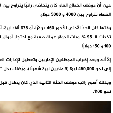
القضاة تتراوح بين 4000 و 5000 دولار.
تخطّت الـ 95 %. وبات الدولار عملة صعبة مع احتجا
100 و 150 دولارًا.
إلى نحو 450,000 ليرة (9 ملايين ليرة شهريًا)، ويُضاف بدل “بنزين” حسب الفئة 8– 16 صفيحة شهريًا، إضافة إلى بدل مثابرة شهريًا يتراوح بين 15– 25 مليون ليرة بحسب الفئة.
نحو 1100.