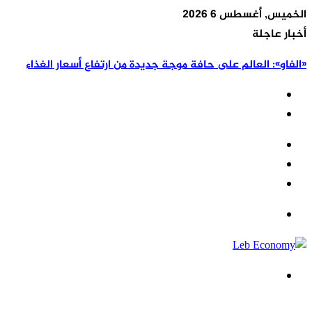
الخميس, أغسطس 6 2026
أخبار عاجلة
«الفاو»: العالم على حافة موجة جديدة من ارتفاع أسعار الغذاء
تسجيل
مقال
الدخول
إضافة
عشوائي
عمود
القائمة
جانبي
بحث
عن