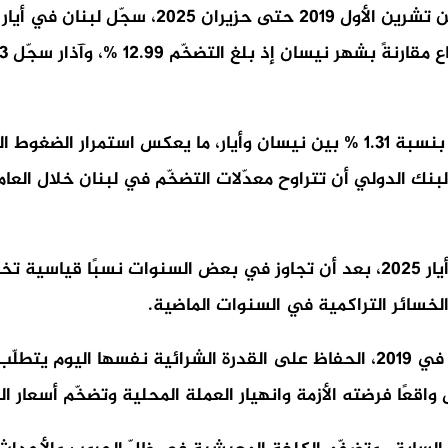
أما على أساس شهري، فقد ارتفعت أسعار السلع والخدمات بنسبة 1.31 % بين نيسان 
لخسائر التراكمية في السنوات الماضية.