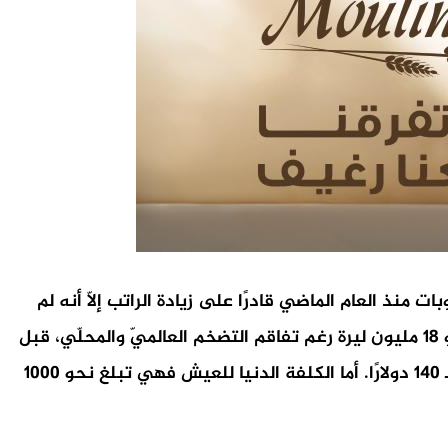
ات منذ العام الماضي قادرًا على زيادة الراتب إلّا أنه لم
يرفعه إلى ما كان عليه قبل الأزمة تماشيًا مع السوق المحلية والحدّ الأدنى للأجور الذي لا يزال منخفضًا عند 200 دولارًا أو 18 مليون ليرة رغم تفاقم التضخم العالميّ والمحلّي، قبل
ان يتم رفعه الأسبوع الماضي إلى 28 مليون ليرة أي نحو 310 دولارات والذي لا يزال دون الحدّ الأدنى المعتمد في 2019 بـ 140 دولارًا. أما الكلفة الدنيا للعيش فهي تبلغ نحو 1000