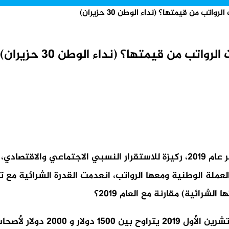
ب من قيمتها؟ (نداء الوطن ٣٠ حزيران)
ب من قيمتها؟ (نداء الوطن ٣٠ حزيران)
شكّلت الرواتب في لبنان، قبل اندلاع الأزمة المالية في أواخر عام 2019، ركيزة للاست
رائية) مقارنة مع العام 2019؟