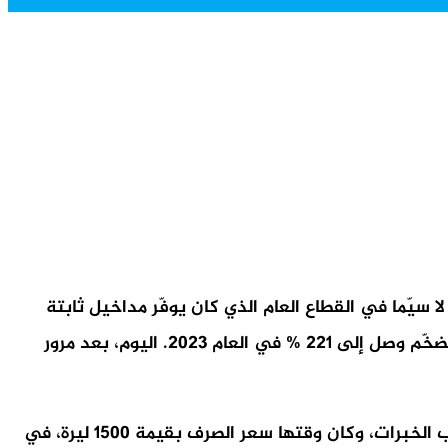
قرار النسبي الاجتماعي والاقتصادي، لا سيّما في القطاع العام الذي كان يوفّر مداخيل ثابتة
ومضمونة. أما بعيد انفجار الوضع المالي والاقتصادي وتآكل العملة الوطنية ومعها الرواتب، انعدمت القدرة الشرائية مع تضخّم وصل إلى 221 % في العام 2023. اليوم، بعد مرور
كان متوسّط راتب الموظف الإداري في شركة خاصة قبل 17 تشرين الأول 2019 يتراوح بين 1500 دولار و 2000 دولار لأصحاب الخبرات، وكان وقتها سعر الصرف بقيمة 1500 ليرة، في