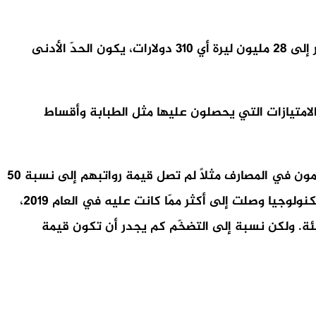
في هذا المجال، أوضح رئيس “تجمع الشركات اللبنانية” باسم البوّاب لـ “نداء الوطن” أنه إذا تمّ تعديل الحدّ الأدنى للأجر إلى 28 مليون ليرة أي 310 دولارات، يكون الحدّ الأدنى
لاقتصادي. مع الامتيازات التي يحصلون عليها مثل الطبابة وأقساط
بالنسبة إلى القطاع الخاص، قال البوّاب: كنّا نشهد سنويًا ارتفاعات في رواتب القطاع الخاص حسب القطاعات. المستخدمون في المصارف مثلًا لم تصل قيمة رواتبهم إلى نسبة 50
أو 60 % من المبلغ الذي كانوا يتقاضونه سابقًا، بينما القطاعات التي تتعاطى بالتصدير والمصانع والتجارة والمطاعم والتكنولوجيا وصلت إلى أكثر ممّا كانت عليه في العام 2019،
5 و 60 % و 110 % أو 120 % بحسب كل قطاع عام أو خاص أي بمعدّل يتراوح بين 80 إلى 90 في المئة. ولكن نسبة إلى التضخّم كم يجدر أن تكون قيمة