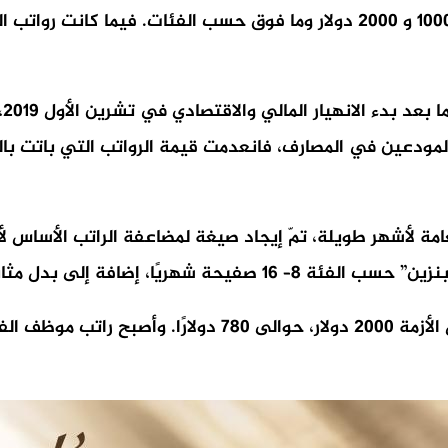
حين أنّ موظف القطاع العام كان يتقاضى راتبًا يتراوح بين 1000 و 2000 دولار و
وق
ز أموال المودعين في المصارف، فانعدمت قيمة الرواتب التي باتت ب