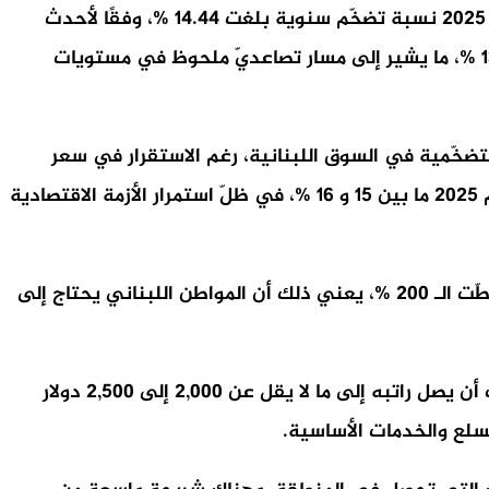
في الحساب التقريبي لنسب التضخّم التراكمية في لبنان من تشرين الأول 2019 حتى حزيران 2025، سجّل لبنان في أيار 2025 نسبة تضخّم سنوية بلغت 14.44 %، وفقًا لأحدث
البيانات الصادرة عن إدارة الإحصاء المركزي. ويأتي هذا الارتفاع مقارنةً بشهر نيسان إذ بلغ التضخّم 12.99 %، وآذار سجّل 13 %، ما يشير إلى مسار تصاعديّ ملحوظ في مستويات
وأيار، ما يعكس استمرار الضغوط التضخّمية في السوق اللبنانية، رغم الاستقرار في سعر
الصرف الرسمي. وللعام 2025 توقّع صندوق النقد الدولي والبنك الدولي أن تتراوح معدّلات التضخّم في لبنان خلال العام 2025 ما بين 15 و 16 %، في ظلّ استمرار الأزمة الاقتصادية
وفي حال صحّت تلك النسب ومع تضخّم بنسبة 14.4 % في أيار 2025، بعد أن تجاوز في بعض السنوات نسبًا قياسية تخطّت الـ 200 %، يعني ذلك أن المواطن اللبناني يحتاج إلى
فإذا افترضنا أن شخصًا كان يتقاضى راتبًا بقيمة 1,000 دولار في 2019، الحفاظ على القدرة الشرائية نفسها اليوم يتطلّب أن يصل راتبه إلى ما لا يقل عن 2,000 إلى 2,500 دولار