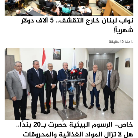
نواب لبنان خارج التقشف.. 5 آلاف دولار
شهرياً!
منذ 40 دقيقة
خاص- الرسوم البيئية حُصرت بـ20 بندًا..
هل لا تزال المواد الغذائية والمحروقات