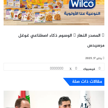
المصدر
النهار
الوسوم
ذكاء اصطناعي
غوغل
مرسيدس
يناير 17, 2025
طباعة
مشاركة
لينكدإن
بينتيريست
فيسبوك
X
عبر
البريد
مقالات ذات صلة