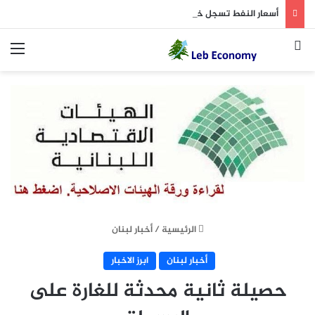
أسعار النفط تسجل خسارة متتالية للأسبوع الثاني.. وبرنت يتداول دون 84 دولاراً
بحث عن
الق
الرئيسية
/
أخبار لبنان
أخبار لبنان
ابرز الاخبار
حصيلة ثانية محدثة للغارة على