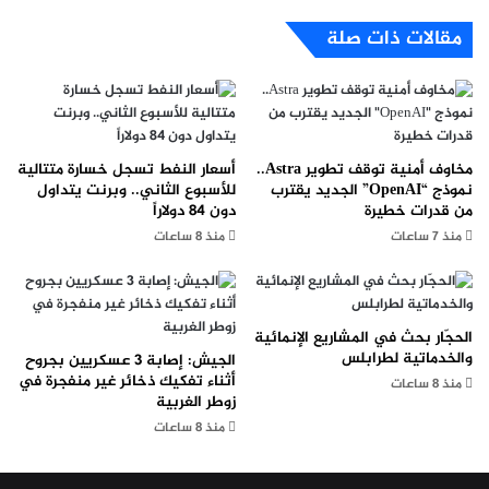
مقالات ذات صلة
مخاوف أمنية توقف تطوير Astra..
أسعار النفط تسجل خسارة متتالية
نموذج “OpenAI” الجديد يقترب
للأسبوع الثاني.. وبرنت يتداول
من قدرات خطيرة
دون 84 دولاراً
منذ 7 ساعات
منذ 8 ساعات
الحجّار بحث في المشاريع الإنمائية
والخدماتية لطرابلس
الجيش: إصابة 3 عسكريين بجروح
أثناء تفكيك ذخائر غير منفجرة في
منذ 8 ساعات
زوطر الغربية
منذ 8 ساعات