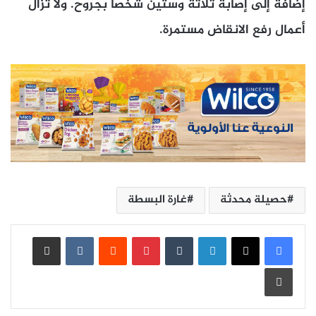
إضافة إلى إصابة ثلاثة وستين شخصا بجروح. ولا تزال
أعمال رفع الانقاض مستمرة.
حصيلة محدثة
غارة البسطة
لينكدإن
بينتيريست
مشاركة عبر البريد
طباعة