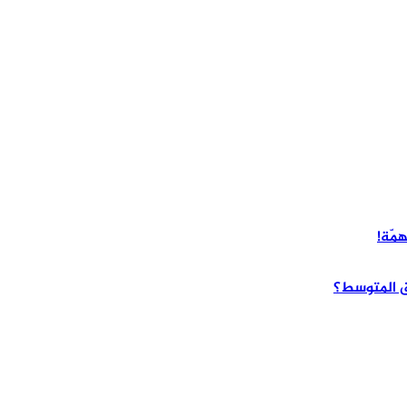
همّة!
ق المتوسط؟