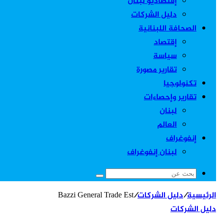
إقتصاديو لبنان
دليل الشركات
الصحافة اللبنانية
إقتصاد
سياسة
تقارير مصورة
تكنولوجيا
تقارير وإحصاءات
لبنان
العالم
إنفوغراف
لبنان إنفوغراف
بحث
عن
الرئيسية
/
دليل الشركات
/
Bazzi General Trade Est
دليل الشركات