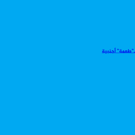
بـ”طعمة” أجنبية