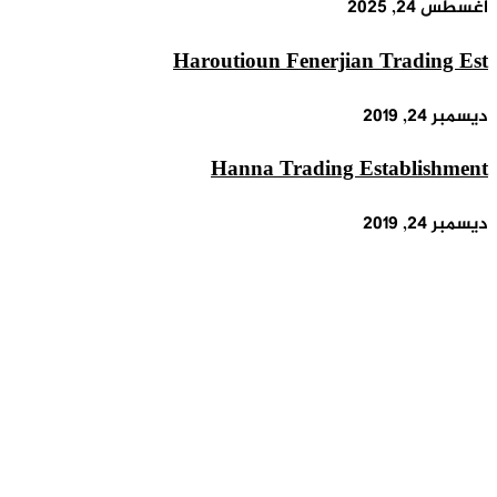
أغسطس 24, 2025
Haroutioun Fenerjian Trading Est
ديسمبر 24, 2019
Hanna Trading Establishment
ديسمبر 24, 2019
Hanna Arab Est. for Trade & Contracting
ديسمبر 24, 2019
شاهد أيضاً
إغلاق
Hanna Arab Est. for Trade & Contracting
ديسمبر 24, 2019
Source Solutions Lebanon Theme by source
© Copyright 2026, All Rights Reserved |