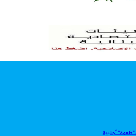
بـ”طعمة” أجنبية